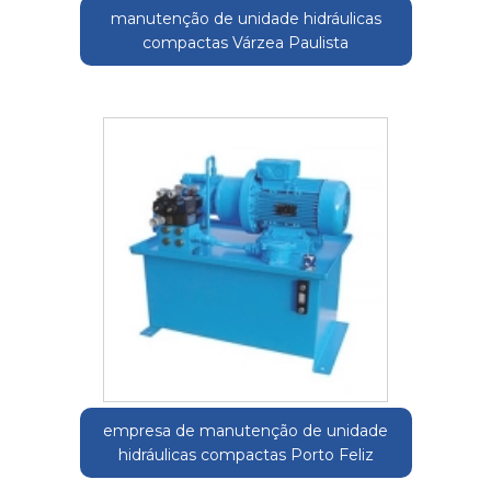
manutenção de unidade hidráulicas
compactas Várzea Paulista
empresa de manutenção de unidade
hidráulicas compactas Porto Feliz