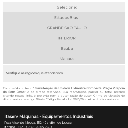
Selecione:
Estados Brasil
GRANDE SÃO PAULO
INTERIOR
Itatiba
Manaus
Verifique as regiões que atendemos
O conteúdo do texto "
Manutenção de Unidade Hidráulica Compacta Preços Pirapora
do Bom Jesus
" é de direito reservado. Sua reprodução, parcial ou total, mesmo
citando nossos links, é proibida sem a autorização do autor. Crime de violação de
direito autoral – artigo 184 do Código Penal –
Lei 9610/98 - Lei de direitos autorais
.
Itaserv Máquinas - Equipamentos Industriais
Rua Vicente Mecca, 152 - Jardim de Lucca
Itatiba - SP - CEP: 13255-240