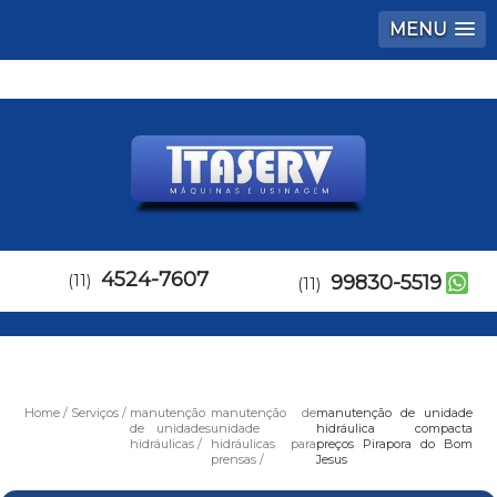
MENU
4524-7607
(11)
99830-5519
(11)
Home
Serviços
manutenção
manutenção de
manutenção de unidade
de unidades
unidade
hidráulica compacta
hidráulicas
hidráulicas para
preços Pirapora do Bom
prensas
Jesus