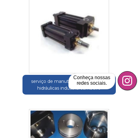
Conheça nossas
serviço de manutenção de unidade
redes sociais.
hidráulicas industrial Jambeiro