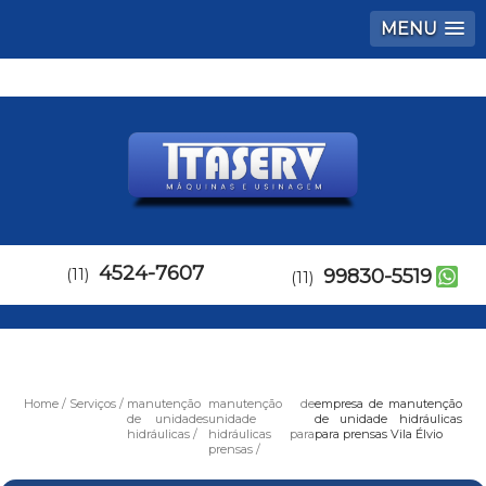
MENU
4524-7607
(11)
99830-5519
(11)
Home
Serviços
manutenção
manutenção de
empresa de manutenção
de unidades
unidade
de unidade hidráulicas
hidráulicas
hidráulicas para
para prensas Vila Élvio
prensas