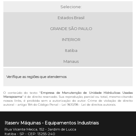
Selecione:
Estados Brasil
GRANDE SÃO PAULO
INTERIOR
Itatiba
Manaus
Verifique as regiões que atendemos
O conteúdo do texto "
Empresa de Manutenção de Unidade Hidráulicas Usadas
Marapoama
" é de direito reservado. Sua reprodução, parcial ou total, mesmo citando
nossos links, é proibida sem a autorização do autor. Crime de violação de direito
autoral – artigo 184 do Código Penal –
Lei 9610/98 - Lei de direitos autorais
.
Itaserv Máquinas - Equipamentos Industriais
Rua Vicente Mecca, 152 - Jardim de Lucca
Itatiba - SP - CEP: 13255-240