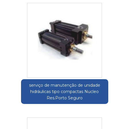
serviço de manutenção de unidade
hidráulicas tipo compactas Nucleo
Res.Porto Seguro