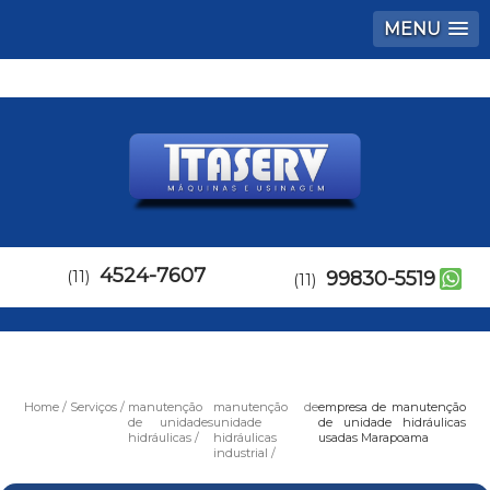
MENU
4524-7607
(11)
99830-5519
(11)
Home
Serviços
manutenção
manutenção de
empresa de manutenção
de unidades
unidade
de unidade hidráulicas
hidráulicas
hidráulicas
usadas Marapoama
industrial