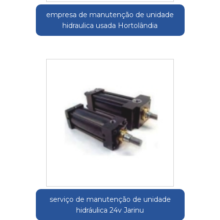
empresa de manutenção de unidade
hidraulica usada Hortolândia
serviço de manutenção de unidade
hidráulica 24v Jarinu