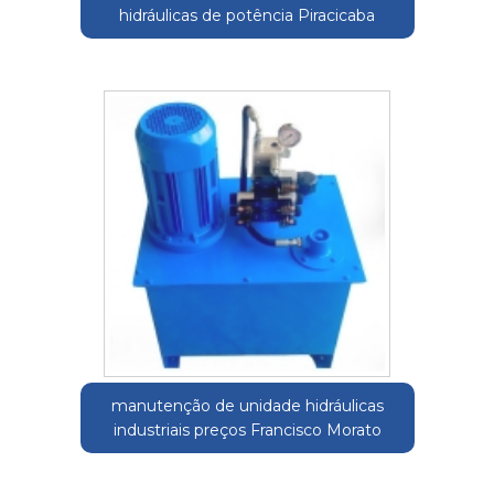
hidráulicas de potência Piracicaba
manutenção de unidade hidráulicas
industriais preços Francisco Morato