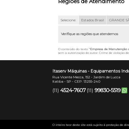
Regiões de Atendimento
Selecione:
Estados Brasil
GRANDE S
Verifique as regiões que atendemos
O conteúdo do texto "
Empresa de Manutenção de
sem a autorização do autor. Crime de violação de 
Itaserv Máquinas - Equipamentos Indu
Rua Vicente Mecca, 152 - Jardim de Lucca
Itatiba - SP - CEP: 13255-240
4524-7607
99830-5519
(11)
(11)
O inteiro teor deste site está sujeito à proteção de dir