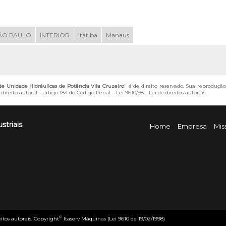
ÃO PAULO
INTERIOR
Itatiba
Manaus
 Unidade Hidráulicas de Potência Vila Cruzeiro
" é de direito reservado. Sua reprodução
direito autoral – artigo 184 do Código Penal –
Lei 9610/98 - Lei de direitos autorais
.
striais
Home
Empresa
Mis
©
eitos autorais. Copyright
Itaserv Máquinas (Lei 9610 de 19/02/1998)