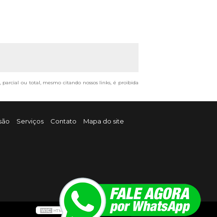
, parcial ou total, mesmo citando nossos links, é proibida
são
Serviços
Contato
Mapa do site