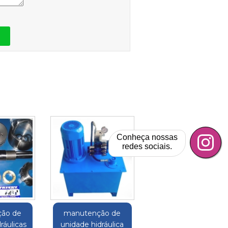
Conheça nossas
redes sociais.
ão de
manutenção de
ráulicas
unidade hidráulica