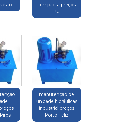
sasco
compacta preços
Itu
tenção
manutenção de
dade
unidade hidráulicas
 preços
industrial preços
Pires
Porto Feliz