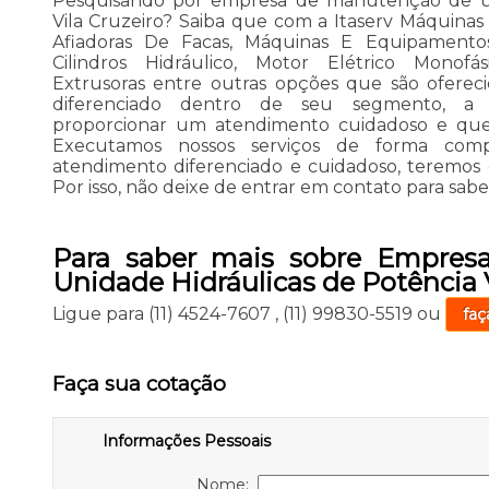
Pesquisando por empresa de manutenção de un
Vila Cruzeiro? Saiba que com a Itaserv Máquina
Afiadoras De Facas, Máquinas E Equipamento
Cilindros Hidráulico, Motor Elétrico Monofási
Extrusoras entre outras opções que são ofereci
diferenciado dentro de seu segmento, 
proporcionar um atendimento cuidadoso e que b
Executamos nossos serviços de forma com
atendimento diferenciado e cuidadoso, teremos 
Por isso, não deixe de entrar em contato para sabe
Para saber mais sobre Empres
Unidade Hidráulicas de Potência V
Ligue para
(11) 4524-7607
,
(11) 99830-5519
ou
faç
Faça sua cotação
Informações Pessoais
Nome: