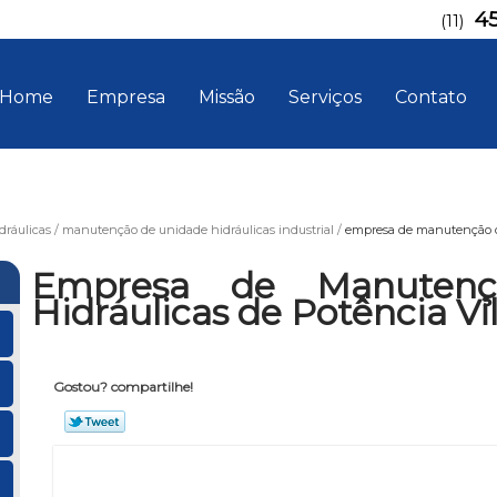
4
(11)
Home
Empresa
Missão
Serviços
Contato
ráulicas
manutenção de unidade hidráulicas industrial
empresa de manutenção de
Empresa de Manutenç
Hidráulicas de Potência Vi
Gostou? compartilhe!