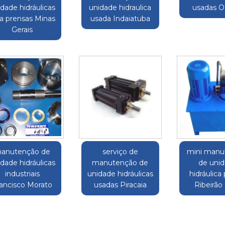
dade hidráulicas
unidade hidraulica
usadas O
ra prensas Minas
usada Indaiatuba
Gerais
anutenção de
serviço de
mini manu
dade hidráulicas
manutenção de
de uni
industriais
unidade hidráulicas
hidráulica
ancisco Morato
usadas Piracaia
Ribeirão 