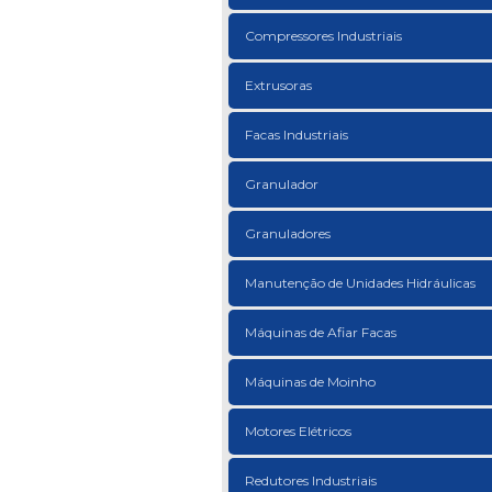
Compressores Industriais
Extrusoras
Facas Industriais
Granulador
Granuladores
Manutenção de Unidades Hidráulicas
Máquinas de Afiar Facas
Máquinas de Moinho
Motores Elétricos
Redutores Industriais