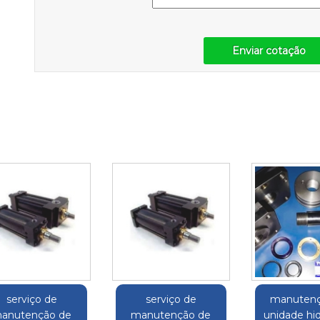
Enviar cotação
serviço de
serviço de
manutenç
anutenção de
manutenção de
unidade hid