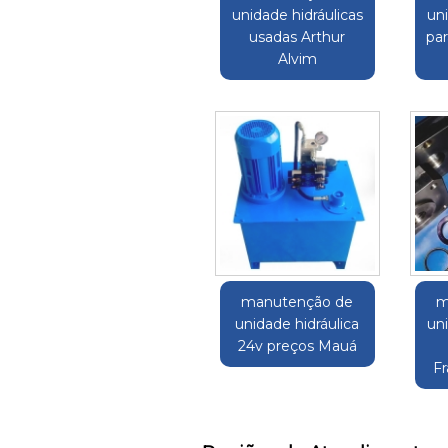
unidade hidráulicas
uni
usadas Arthur
pa
Alvim
manutenção de
m
unidade hidráulica
uni
24v preços Mauá
Fr