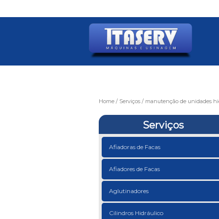
Home
Serviços
manutenção de unidades hid
Serviços
Afiadoras de Facas
Afiadores de Facas
Aglutinadores
Cilindros Hidráulico