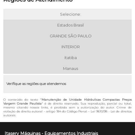
Selecione:
Estados Brasil
GRANDE SÃO PAULO
INTERIOR
Itatiba
Manaus
Verifique as regiões que atendemos
O conteúdo do texto "
Manutenção de Unidade Hidráulicas Compactas Preços
Vargem Grande Paulista
" é de direito reservado. Sua reprodução, parcial ou total,
mesmo citando nossos links, é proibida sem a autorização do autor. Crime de
violação de direito autoral – artigo 184 do Código Penal –
Lei 9610/98 - Lei de direitos
autorais
.
Itaserv Máquinas - Equipamentos Industriais