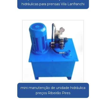
hidráulicas para prensas Vila Lanfranchi
mini manutenção de unidade hidráulica
preços Ribeirão Pires