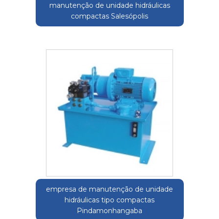
manutenção de unidade hidráulicas
compactas Salesópolis
empresa de manutenção de unidade
hidráulicas tipo compactas
Pindamonhangaba