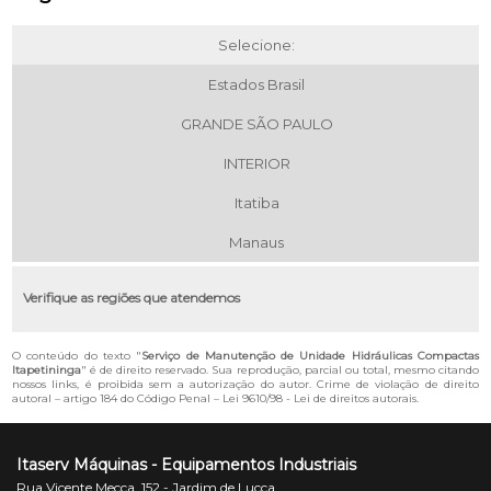
Selecione:
Estados Brasil
GRANDE SÃO PAULO
INTERIOR
Itatiba
Manaus
Verifique as regiões que atendemos
O conteúdo do texto "
Serviço de Manutenção de Unidade Hidráulicas Compactas
Itapetininga
" é de direito reservado. Sua reprodução, parcial ou total, mesmo citando
nossos links, é proibida sem a autorização do autor. Crime de violação de direito
autoral – artigo 184 do Código Penal –
Lei 9610/98 - Lei de direitos autorais
.
Itaserv Máquinas - Equipamentos Industriais
Rua Vicente Mecca, 152 - Jardim de Lucca