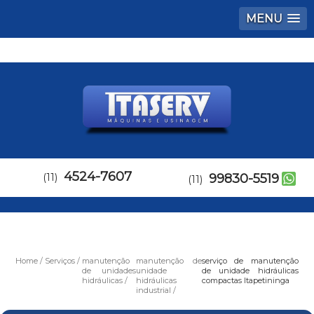
MENU
4524-7607
(11)
99830-5519
(11)
Home
Serviços
manutenção
manutenção de
serviço de manutenção
de unidades
unidade
de unidade hidráulicas
hidráulicas
hidráulicas
compactas Itapetininga
industrial