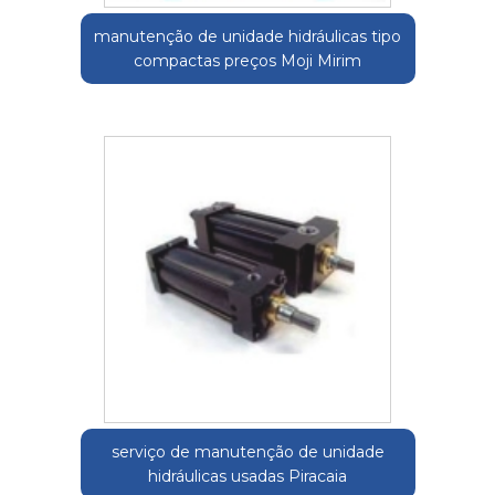
manutenção de unidade hidráulicas tipo
compactas preços Moji Mirim
serviço de manutenção de unidade
hidráulicas usadas Piracaia