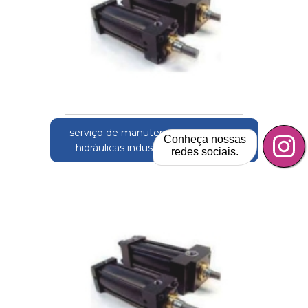
serviço de manutenção de unidade
Conheça nossas
hidráulicas industriais Hortolândia
redes sociais.