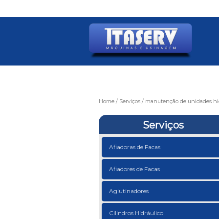
Home
Serviços
manutenção de unidades hid
Serviços
Afiadoras de Facas
Afiadores de Facas
Aglutinadores
Cilindros Hidráulico