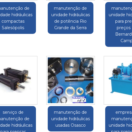
anutenção de
manutenção de
manutenç
dade hidráulicas
unidade hidráulicas
unidade hid
compactas
de potência Rio
para pr
Salesópolis
Grande da Serra
preços
Bernard
Cam
serviço de
manutenção de
empres
anutenção de
unidade hidráulicas
manutenç
dade hidráulicas
usadas Osasco
unidade hid
para prensas
para prens