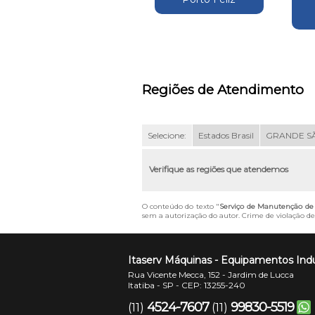
Regiões de Atendimento
Selecione:
Estados Brasil
GRANDE S
Verifique as regiões que atendemos
O conteúdo do texto "
Serviço de Manutenção de 
sem a autorização do autor. Crime de violação de 
Itaserv Máquinas - Equipamentos Indu
Rua Vicente Mecca, 152 - Jardim de Lucca
Itatiba - SP - CEP: 13255-240
4524-7607
99830-5519
(11)
(11)