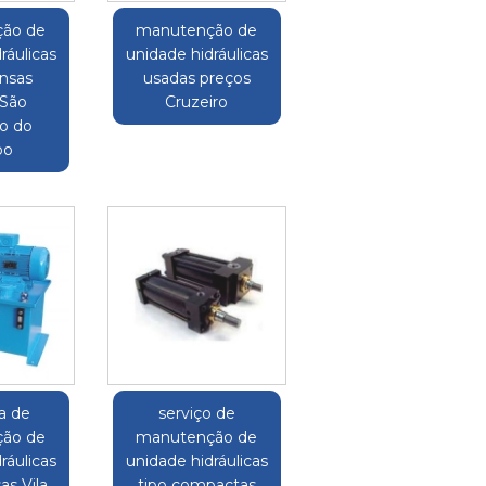
ão de
manutenção de
ráulicas
unidade hidráulicas
ensas
usadas preços
 São
Cruzeiro
o do
po
a de
serviço de
ão de
manutenção de
ráulicas
unidade hidráulicas
as Vila
tipo compactas