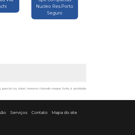
nchi
Nucleo Res.Porto
Seguro
, parcial ou total, mesmo citando nossos links, é proibida
são
Serviços
Contato
Mapa do site