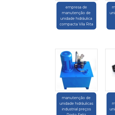
empresa de
m
manutenção de
uni
unidade hidráulica
compacta Vila Rita
manutenção de
unidade hidráulicas
m
industrial preços
uni
Porto Feliz