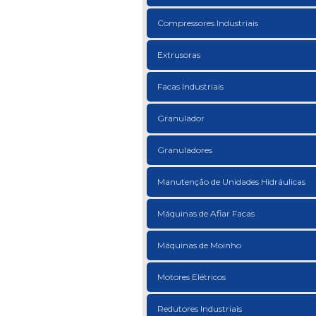
Compressores Industriais
Extrusoras
Facas Industriais
Granulador
Granuladores
Manutenção de Unidades Hidráulicas
Máquinas de Afiar Facas
Máquinas de Moinho
Motores Elétricos
Redutores Industriais