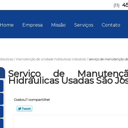
4
(11)
Home
Empresa
Missão
Serviços
Contato
ráulicas
manutenção de unidade hidráulicas industrial
serviço de manutenção de
Serviço de Manutenç
Hidráulicas Usadas São J
Gostou? compartilhe!