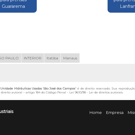
Guararema
Lanfra
ÃO PAULO
INTERIOR
Itatiba
Manaus
Unidade Hidráulicas Usadas São José dos Campos
" é de direito reservado. Sua reprodução
direito autoral – artigo 184 do Código Penal –
Lei 9610/98 - Lei de direitos autorais
.
striais
Home
Empresa
Mis