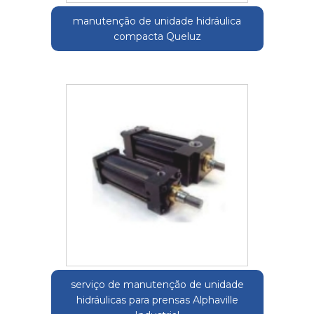
manutenção de unidade hidráulica
compacta Queluz
serviço de manutenção de unidade
hidráulicas para prensas Alphaville