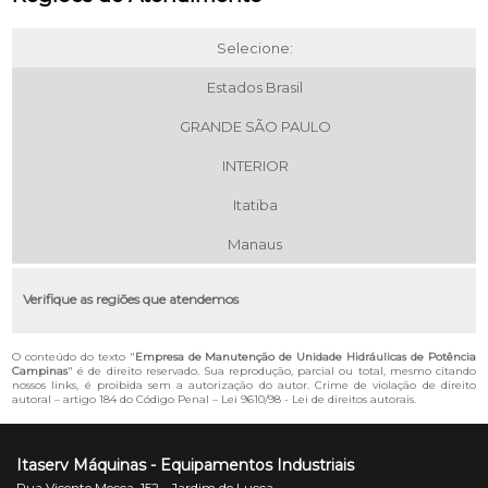
Selecione:
Estados Brasil
GRANDE SÃO PAULO
INTERIOR
Itatiba
Manaus
Verifique as regiões que atendemos
O conteúdo do texto "
Empresa de Manutenção de Unidade Hidráulicas de Potência
Campinas
" é de direito reservado. Sua reprodução, parcial ou total, mesmo citando
nossos links, é proibida sem a autorização do autor. Crime de violação de direito
autoral – artigo 184 do Código Penal –
Lei 9610/98 - Lei de direitos autorais
.
Itaserv Máquinas - Equipamentos Industriais
Rua Vicente Mecca, 152 - Jardim de Lucca