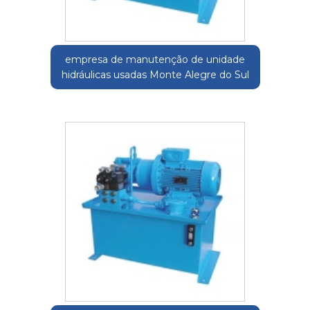
empresa de manutenção de unidade
hidráulicas usadas Monte Alegre do Sul