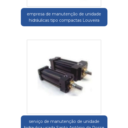
empresa de manutenção de unidade
hidráulicas tipo compactas Louveira
serviço de manutenção de unidade
hidraulica usada Santo Antônio da Posse