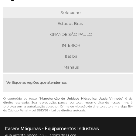
Selecione:
Estados Brasil
GRANDE SÃO PAULO
INTERIOR
Itatiba
Manaus
Verifique as regiões que atendemos
O conteúdo do texto "
Manutenção de Unidade Hidraulica Usada Vinhedo
" é de
direito reservado. Sua reprodução, parcial ou total, mesmo citando nossos links, é
proibida sem a autorização do autor. Crime de violação de direito autoral – artigo 184
do Código Penal –
Lei 9610/98 - Lei de direitos autorais
.
Itaserv Máquinas - Equipamentos Industriais
Rua Vicente Mecca, 152 - Jardim de Lucca