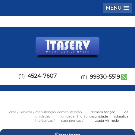
MENU
4524-7607
(11)
99830-5519
(11)
Home
Serviços
manutenção de
manutenção de
manutenção de
unidades
unidade hidráulicas
unidade hidraulica
hidráulicas
para prensas
usada Vinhedo