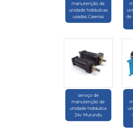
manutenção de
m
unidade hidráulicas
uni
usadas Caierias
de 
serviço de
manutenção de
m
unidade hidráulica
un
24v Murundu