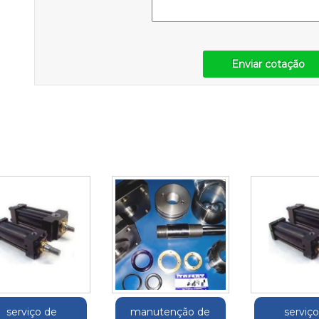
Enviar cotação
serviço de
manutenção de
serviç