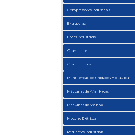
Compressores Industriais
Extrusoras
Facas Industriais
Granulador
Granuladores
Manutenção de Unidades Hidráulicas
Máquinas de Afiar Facas
Máquinas de Moinho
Motores Elétricos
Redutores Industriais