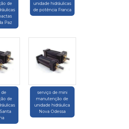
ão de
unidade hidráulicas
ráulicas
de potência Franca
pactas
da Paz
o de
serviço de mini
ão de
manutenção de
ráulicas
unidade hidráulica
 Santa
Nova Odessa
ina