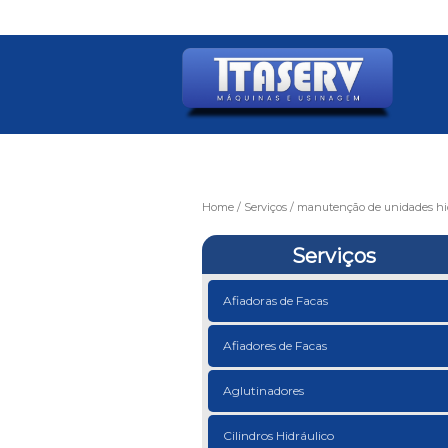
Home
Serviços
manutenção de unidades hid
Serviços
Afiadoras de Facas
Afiadores de Facas
Aglutinadores
Cilindros Hidráulico