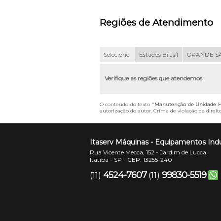
Regiões de Atendimento
Selecione:
Estados Brasil
GRANDE S
Verifique as regiões que atendemos
O conteúdo do texto "
Manutenção de Unidade Hi
autorização do autor. Crime de violação de direit
Itaserv Máquinas - Equipamentos Indu
Rua Vicente Mecca, 152 - Jardim de Lucca
Itatiba - SP - CEP: 13255-240
4524-7607
99830-5519
(11)
(11)