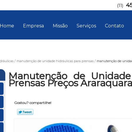
4
(11)
Home
Empresa
Missão
Serviços
Contato
ráulicas
manutenção de unidade hidráulicas para prensas
manutenção de unidade
Manutenção de Unidade 
Prensas Preços Araraquar
Gostou? compartilhe!