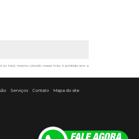
al ou total, mesmo citando nossos links, é proibida sem a
são
Serviços
Contato
Mapa do site