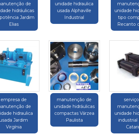
anutenção de
unidade hidraulica
manutenç
dade hidráulicas
usada Alphaville
unidade hid
potência Jardim
Industrial
tipo com
Elias
Recanto 
empresa de
manutenção de
serviç
anutenção de
unidade hidráulicas
manutenç
idade hidraulica
compactas Várzea
unidade hid
usada Jardim
Paulista
industrial
Virgínia
Catar