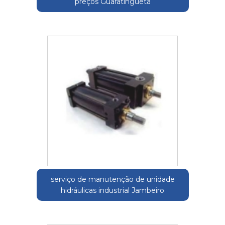
preços Guaratinguetá
serviço de manutenção de unidade
hidráulicas industrial Jambeiro