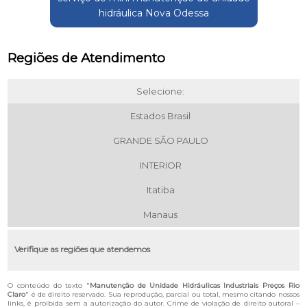
hidráulica Nova Odessa
Regiões de Atendimento
Selecione:
Estados Brasil
GRANDE SÃO PAULO
INTERIOR
Itatiba
Manaus
Verifique as regiões que atendemos
O conteúdo do texto "
Manutenção de Unidade Hidráulicas Industriais Preços Rio
Claro
" é de direito reservado. Sua reprodução, parcial ou total, mesmo citando nossos
links, é proibida sem a autorização do autor. Crime de violação de direito autoral –