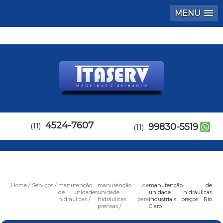
MENU
4524-7607
(11)
99830-5519
(11)
Home
Serviços
manutenção
manutenção de
manutenção de
de unidades
unidade
unidade hidráulicas
hidráulicas
hidráulicas para
industriais preços Rio
prensas
Claro