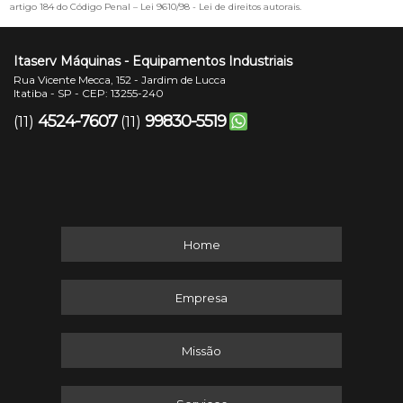
artigo 184 do Código Penal –
Lei 9610/98 - Lei de direitos autorais
.
Itaserv Máquinas - Equipamentos Industriais
Rua Vicente Mecca, 152 - Jardim de Lucca
Itatiba - SP - CEP: 13255-240
4524-7607
99830-5519
(11)
(11)
Home
Empresa
Missão