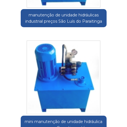
manutenção de unidade hidráulicas
industrial preços São Luís do Paraitinga
mini manutenção de unidade hidráulica