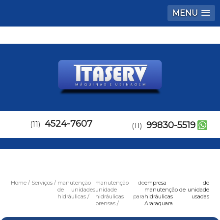
MENU
4524-7607
(11)
99830-5519
(11)
Home
Serviços
manutenção
manutenção de
empresa de
de unidades
unidade
manutenção de unidade
hidráulicas
hidráulicas para
hidráulicas usadas
prensas
Araraquara