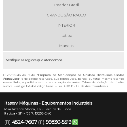
Estados Brasil
GRANDE SÃO PAULO
INTERIOR
Itatiba
Manaus
Verifique as regiões que atendemos
O conteúdo do texto "
Empresa de Manutenção de Unidade Hidráulicas Usadas
Araraquara
" é de direito reservado. Sua reprodução, parcial ou total, mesmo citando
nossos links, é proibida sem a autorização do autor. Crime de violação de direito
autoral – artigo 184 do Código Penal –
Lei 9610/98 - Lei de direitos autorais
.
Itaserv Máquinas - Equipamentos Industriais
Rua Vicente Mecca, 152 - Jardim de Lucca
Itatiba - SP - CEP: 13255-240
4524-7607
99830-5519
(11)
(11)