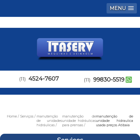
MENU
4524-7607
(11)
99830-5519
(11)
Home
Serviços
manutenção
manutenção de
manutenção de
de unidades
unidade hidráulicas
unidade hidraulica
hidráulicas
para prensas
usada preços Atibaia