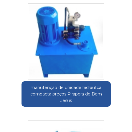
manutenção de unidade hidráulica
compacta preços Pirapora do Bom
Jesus