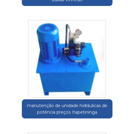
manutenção de unidade hidráulicas de
potência preços Itapetininga