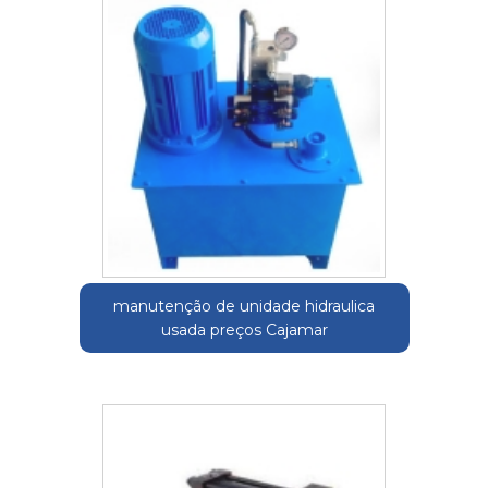
manutenção de unidade hidraulica
usada preços Cajamar