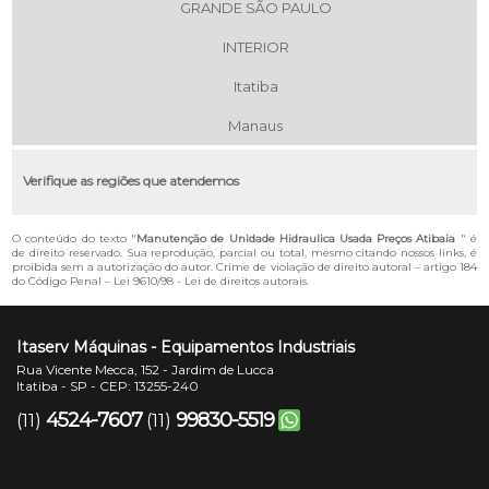
GRANDE SÃO PAULO
INTERIOR
Itatiba
Manaus
Verifique as regiões que atendemos
O conteúdo do texto "
Manutenção de Unidade Hidraulica Usada Preços Atibaia
" é
de direito reservado. Sua reprodução, parcial ou total, mesmo citando nossos links, é
proibida sem a autorização do autor. Crime de violação de direito autoral – artigo 184
do Código Penal –
Lei 9610/98 - Lei de direitos autorais
.
Itaserv Máquinas - Equipamentos Industriais
Rua Vicente Mecca, 152 - Jardim de Lucca
Itatiba - SP - CEP: 13255-240
4524-7607
99830-5519
(11)
(11)