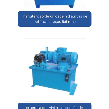
manutenção de unidade hidráulicas de
potência preços Ibitiruna
empresa de mini manutenção de