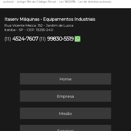
autoral – artigo 184 do Código Penal –
Lei 9610/98 - Lei de direitos autorais
.
Itaserv Máquinas - Equipamentos Industriais
Rua Vicente Mecca, 152 - Jardim de Lucca
Itatiba - SP - CEP: 13255-240
4524-7607
99830-5519
(11)
(11)
Home
Empresa
Missão
Serviços