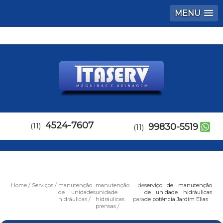
MENU
4524-7607
(11)
99830-5519
(11)
Home
Serviços
manutenção
manutenção de
serviço de manutenção
de unidades
unidade
de unidade hidráulicas
hidráulicas
hidráulicas para
de potência Jardim Elias
prensas