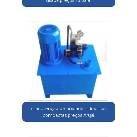
usada preços Atibaia
manutenção de unidade hidráulicas
compactas preços Arujá