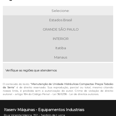
Selecione:
Estados Brasil
GRANDE SÃO PAULO
INTERIOR
Itatiba
Manaus
Verifique as regiões que atendemos
O conteúdo do texto "
Manutenção de Unidade Hidráulicas Compactas Preços Taboão
da Serra
" é de direito reservado. Sua reprodução, parcial ou total, mesmo citando
nossos links, é proibida sem a autorização do autor. Crime de violação de direito
autoral – artigo 184 do Código Penal –
Lei 9610/98 - Lei de direitos autorais
.
Itaserv Máquinas - Equipamentos Industriais
Rua Vicente Mecca, 152 - Jardim de Lucca