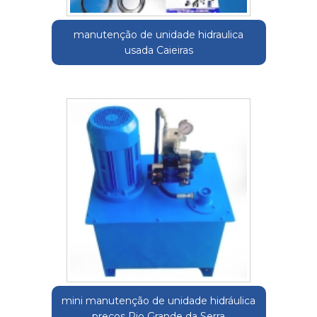
manutenção de unidade hidraulica
usada Caieiras
mini manutenção de unidade hidráulica
preços Rio Grande da Serra