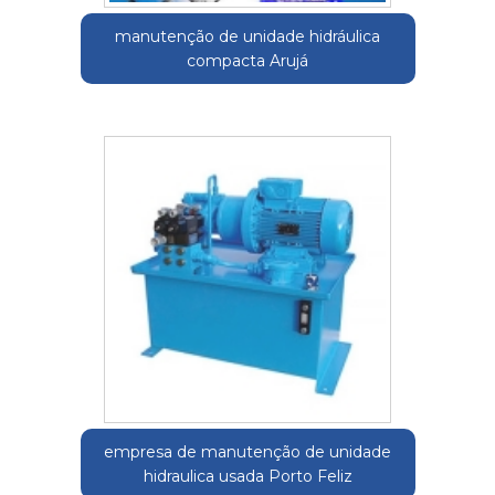
manutenção de unidade hidráulica
compacta Arujá
empresa de manutenção de unidade
hidraulica usada Porto Feliz