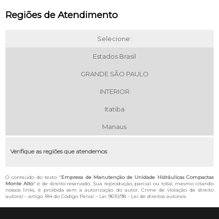
Regiões de Atendimento
Selecione:
Estados Brasil
GRANDE SÃO PAULO
INTERIOR
Itatiba
Manaus
Verifique as regiões que atendemos
O conteúdo do texto "
Empresa de Manutenção de Unidade Hidráulicas Compactas
Monte Alto
" é de direito reservado. Sua reprodução, parcial ou total, mesmo citando
nossos links, é proibida sem a autorização do autor. Crime de violação de direito
autoral – artigo 184 do Código Penal –
Lei 9610/98 - Lei de direitos autorais
.