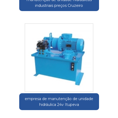
industriais preços Cruzeiro
empresa de manutenção de unidade
hidráulica 24v Itupeva