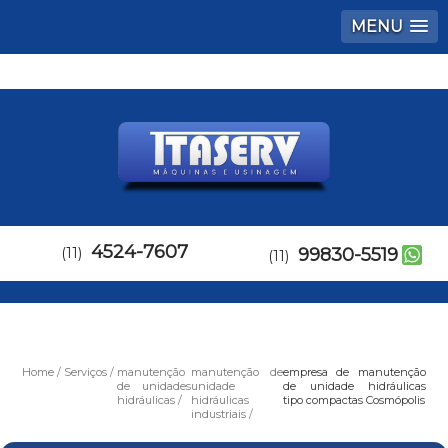
MENU
4524-7607
(11)
99830-5519
(11)
Home
Serviços
manutenção
manutenção de
empresa de manutenção
de unidades
unidade
de unidade hidráulicas
hidráulicas
hidráulicas
tipo compactas Cosmópolis
industriais