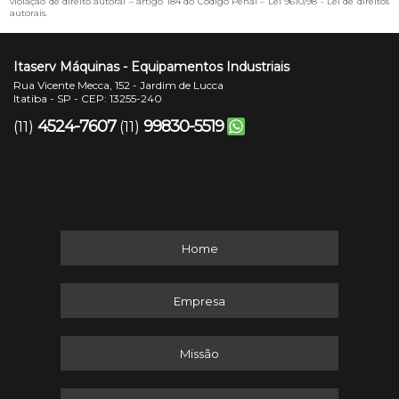
violação de direito autoral – artigo 184 do Código Penal –
Lei 9610/98 - Lei de direitos
autorais
.
Itaserv Máquinas - Equipamentos Industriais
Rua Vicente Mecca, 152 - Jardim de Lucca
Itatiba - SP - CEP: 13255-240
4524-7607
99830-5519
(11)
(11)
Home
Empresa
Missão