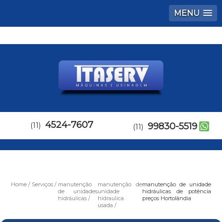
MENU
4524-7607
(11)
99830-5519
(11)
Home
Serviços
manutenção
manutenção de
manutenção de unidade
de unidades
unidade
hidráulicas de potência
hidráulicas
hidraulica
preços Hortolândia
usada