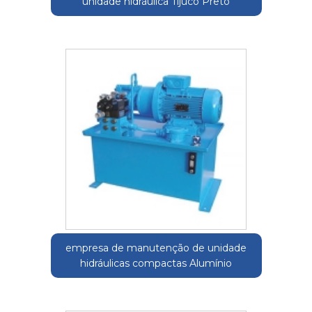
unidade hidráulica Tijuco Preto
empresa de manutenção de unidade
hidráulicas compactas Alumínio