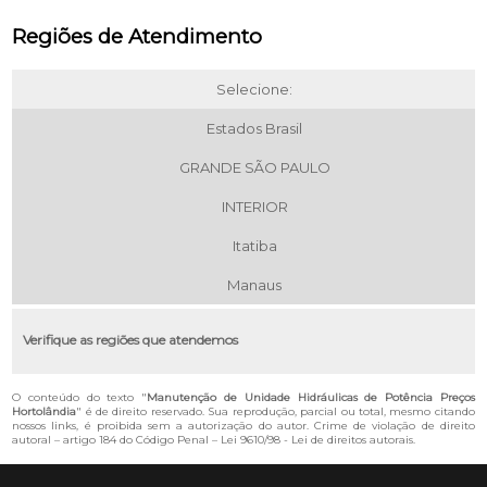
Regiões de Atendimento
Selecione:
Estados Brasil
GRANDE SÃO PAULO
INTERIOR
Itatiba
Manaus
Verifique as regiões que atendemos
O conteúdo do texto "
Manutenção de Unidade Hidráulicas de Potência Preços
Hortolândia
" é de direito reservado. Sua reprodução, parcial ou total, mesmo citando
nossos links, é proibida sem a autorização do autor. Crime de violação de direito
autoral – artigo 184 do Código Penal –
Lei 9610/98 - Lei de direitos autorais
.