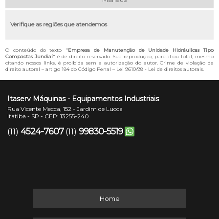
Verifique as regiões que atendemos
O conteúdo do texto "
Empresa de Manutenção de Unidade Hidráulicas Tipo
Compactas Jundiaí
" é de direito reservado. Sua reprodução, parcial ou total, mesmo
citando nossos links, é proibida sem a autorização do autor. Crime de violação de
direito autoral – artigo 184 do Código Penal –
Lei 9610/98 - Lei de direitos autorais
.
Itaserv Máquinas - Equipamentos Industriais
Rua Vicente Mecca, 152 - Jardim de Lucca
Itatiba - SP - CEP: 13255-240
4524-7607
99830-5519
(11)
(11)
Home