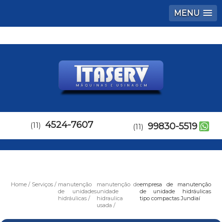
MENU
4524-7607
(11)
99830-5519
(11)
Home
Serviços
manutenção
manutenção de
empresa de manutenção
de unidades
unidade
de unidade hidráulicas
hidráulicas
hidraulica
tipo compactas Jundiaí
usada