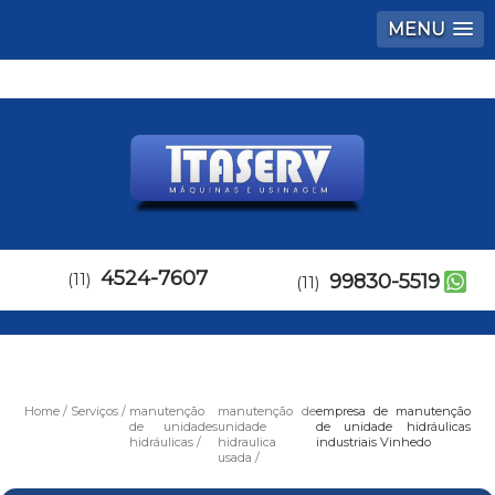
MENU
4524-7607
(11)
99830-5519
(11)
Home
Serviços
manutenção
manutenção de
empresa de manutenção
de unidades
unidade
de unidade hidráulicas
hidráulicas
hidraulica
industriais Vinhedo
usada