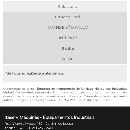
Selecione:
Estados Brasil
GRANDE SÃO PAULO
INTERIOR
Itatiba
Manaus
Verifique as regiões que atendemos
O conteúdo do texto "
Empresa de Manutenção de Unidade Hidráulicas Industriais
Vinhedo
" é de direito reservado. Sua reprodução, parcial ou total, mesmo citando
nossos links, é proibida sem a autorização do autor. Crime de violação de direito
autoral – artigo 184 do Código Penal –
Lei 9610/98 - Lei de direitos autorais
.
Itaserv Máquinas - Equipamentos Industriais
Rua Vicente Mecca, 152 - Jardim de Lucca
Itatiba - SP - CEP: 13255-240