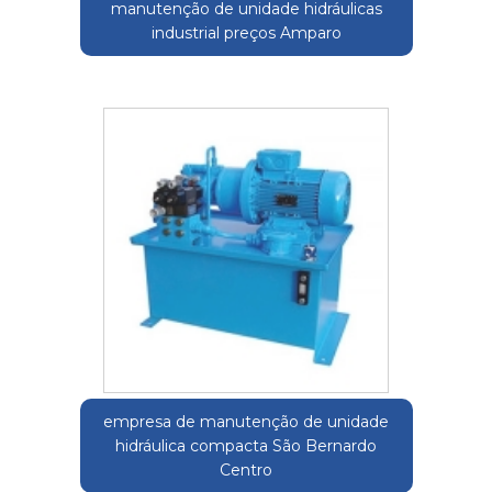
manutenção de unidade hidráulicas
industrial preços Amparo
empresa de manutenção de unidade
hidráulica compacta São Bernardo
Centro