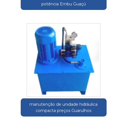
potência Embu Guaçú
manutenção de unidade hidráulica
compacta preços Guarulhos