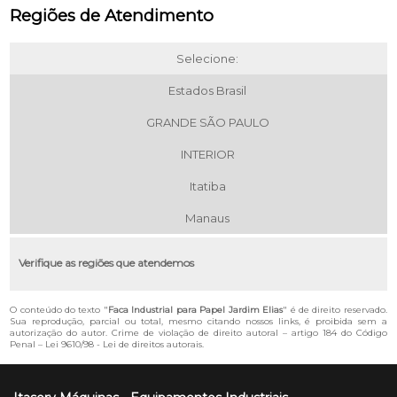
Regiões de Atendimento
Selecione:
Estados Brasil
GRANDE SÃO PAULO
INTERIOR
Itatiba
Manaus
Verifique as regiões que atendemos
O conteúdo do texto "
Faca Industrial para Papel Jardim Elias
" é de direito reservado.
Sua reprodução, parcial ou total, mesmo citando nossos links, é proibida sem a
autorização do autor. Crime de violação de direito autoral – artigo 184 do Código
Penal –
Lei 9610/98 - Lei de direitos autorais
.