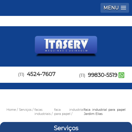
MENU
4524-7607
(11)
99830-5519
(11)
Home
Serviços
facas
faca industrial
faca industrial para papel
industriais
para papel
Jardim Elias
Serviços