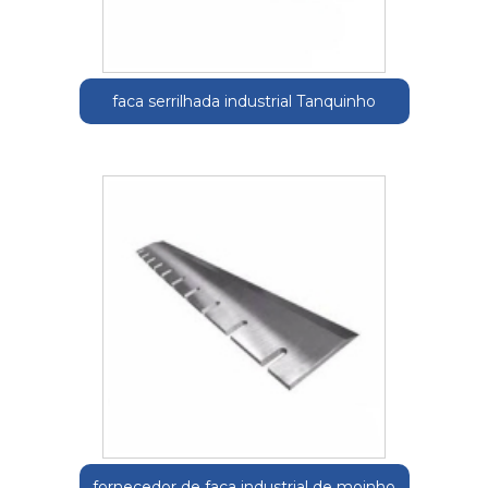
faca serrilhada industrial Tanquinho
fornecedor de faca industrial de moinho