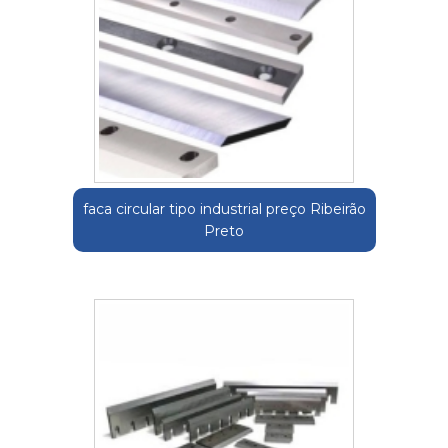
faca circular tipo industrial preço Ribeirão
Preto