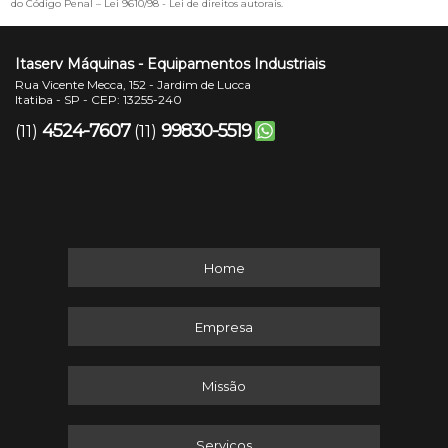
do Código Penal –
Lei 9610/98 - Lei de direitos autorais
.
Itaserv Máquinas - Equipamentos Industriais
Rua Vicente Mecca, 152 - Jardim de Lucca
Itatiba - SP - CEP: 13255-240
4524-7607
99830-5519
(11)
(11)
Home
Empresa
Missão
Serviços