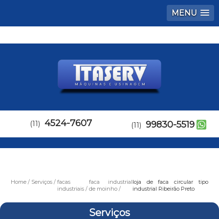
MENU
4524-7607
(11)
99830-5519
(11)
Home
Serviços
facas
faca industrial
loja de faca circular tipo
industriais
de moinho
industrial Ribeirão Preto
Serviços