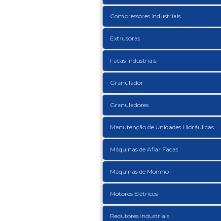
Compressores Industriais
Extrusoras
Facas Industriais
Granulador
Granuladores
Manutenção de Unidades Hidráulicas
Máquinas de Afiar Facas
Máquinas de Moinho
Motores Elétricos
Redutores Industriais