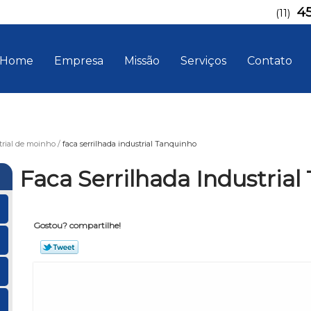
4
(11)
Home
Empresa
Missão
Serviços
Contato
trial de moinho
faca serrilhada industrial Tanquinho
Faca Serrilhada Industria
Gostou? compartilhe!