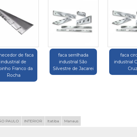
rnecedor de faca
faca serrilhada
faca cir
industrial de
industrial São
industrial 
inho Franco da
Silvestre de Jacarei
Cru
Rocha
ÃO PAULO
INTERIOR
Itatiba
Manaus