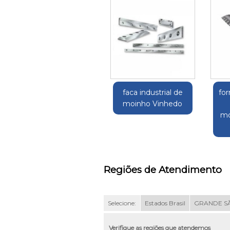
faca industrial de
fo
moinho Vinhedo
mo
Regiões de Atendimento
Selecione:
Estados Brasil
GRANDE S
Verifique as regiões que atendemos