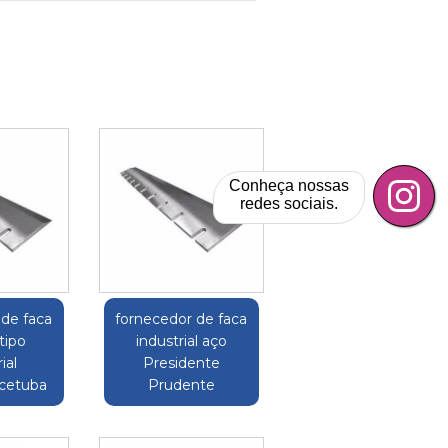
Conheça nossas
redes sociais.
 de faca
fornecedor de faca
 tipo
industrial aço
ial
Presidente
cetuba
Prudente