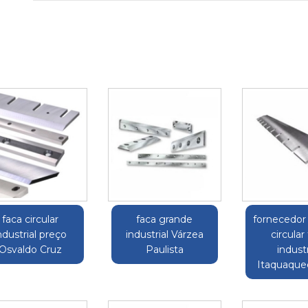
faca circular
faca grande
fornecedor
ndustrial preço
industrial Várzea
circular
Osvaldo Cruz
Paulista
industr
Itaquaque