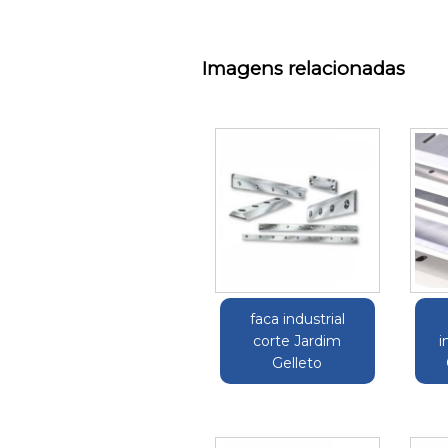
Imagens relacionadas
faca industrial
corte Jardim
i
Gelleto