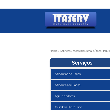
Home
Serviços
facas industriais
faca indus
Serviços
Afiadoras de Facas
Afiadores de Facas
Aglutinadores
Cilindros Hidráulico