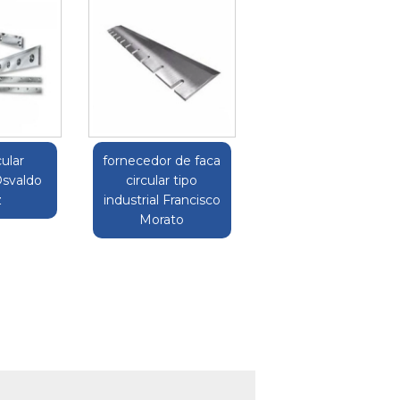
cular
fornecedor de faca
Osvaldo
circular tipo
z
industrial Francisco
Morato