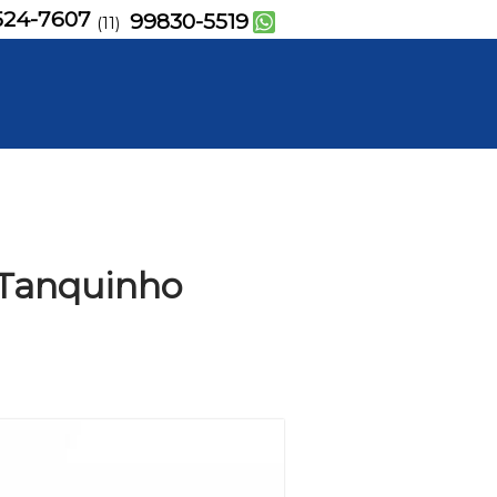
524-7607
99830-5519
(11)
l Tanquinho