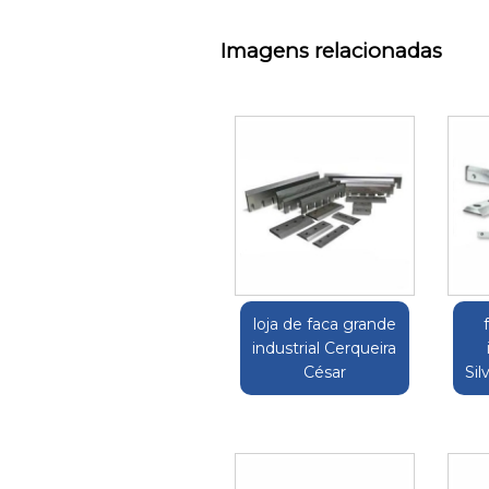
Imagens relacionadas
loja de faca grande
industrial Cerqueira
César
Sil