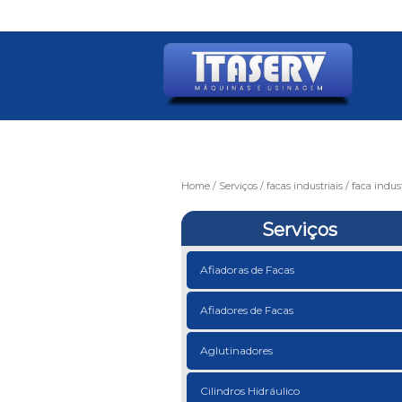
Home
Serviços
facas industriais
faca indus
Serviços
Afiadoras de Facas
Afiadores de Facas
Aglutinadores
Cilindros Hidráulico