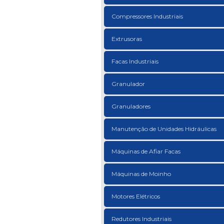
Compressores Industriais
Extrusoras
Facas Industriais
Granulador
Granuladores
Manutenção de Unidades Hidráulicas
Máquinas de Afiar Facas
Máquinas de Moinho
Motores Elétricos
Redutores Industriais