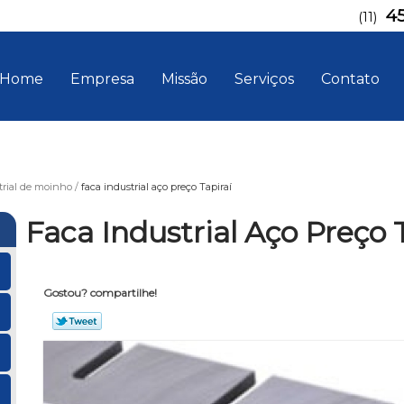
4
(11)
Home
Empresa
Missão
Serviços
Contato
trial de moinho
faca industrial aço preço Tapiraí
Faca Industrial Aço Preço 
Gostou? compartilhe!