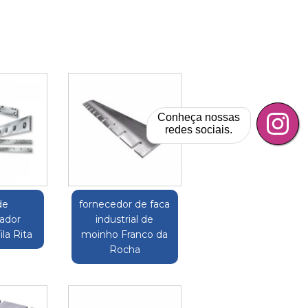
Conheça nossas
redes sociais.
de
fornecedor de faca
cador
industrial de
ila Rita
moinho Franco da
Rocha