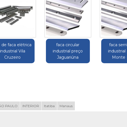
a de faca elétrica
faca circular
faca serr
industrial Vila
industrial preço
industrial
Cruzeiro
Jaguariúna
Monte 
ÃO PAULO
INTERIOR
Itatiba
Manaus