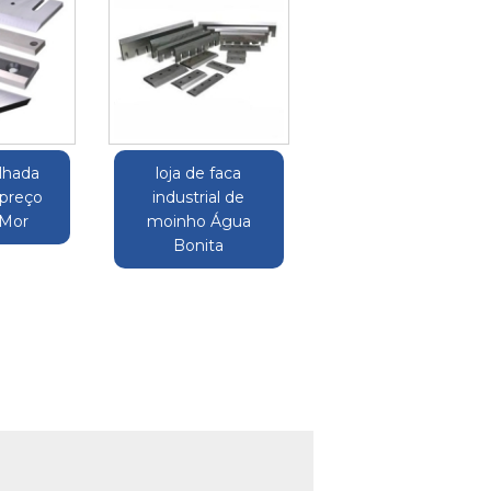
ilhada
loja de faca
 preço
industrial de
Mor
moinho Água
Bonita