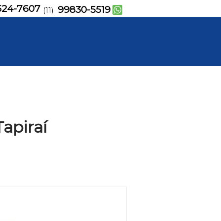
524-7607
99830-5519
(11)
Tapiraí