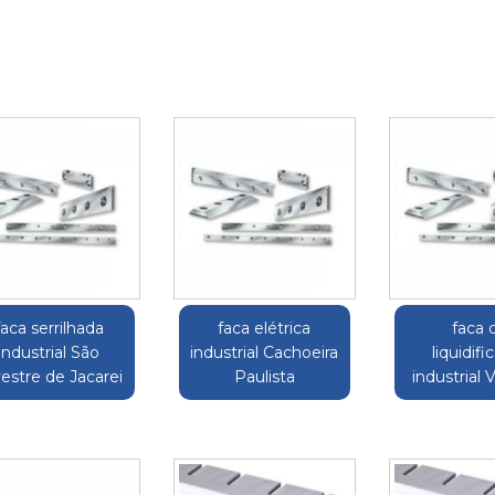
faca serrilhada
faca elétrica
faca 
industrial São
industrial Cachoeira
liquidifi
vestre de Jacarei
Paulista
industrial V