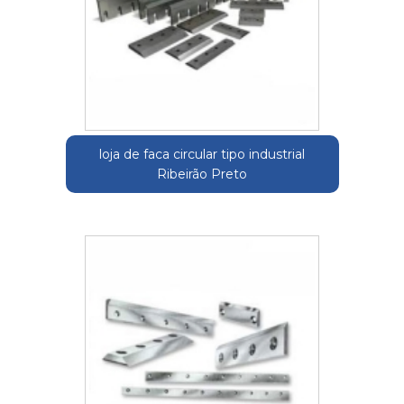
loja de faca circular tipo industrial
Ribeirão Preto