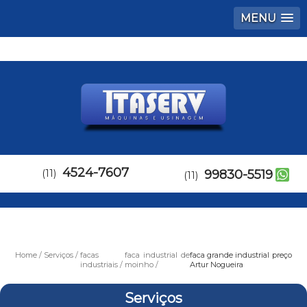
MENU
4524-7607
(11)
99830-5519
(11)
Home
Serviços
facas
faca industrial de
faca grande industrial preço
industriais
moinho
Artur Nogueira
Serviços