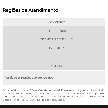
Regiões de Atendimento
Selecione:
Estados Brasil
GRANDE SÃO PAULO
INTERIOR
Itatiba
Manaus
Verifique as regiões que atendemos
O conteúdo do texto "
Faca Grande Industrial Preço Artur Nogueira
" é de direito
reservado. Sua reprodução, parcial ou total, mesmo citando nossos links, é proibida
sem a autorização do autor. Crime de violação de direito autoral – artigo 184 do
Código Penal –
Lei 9610/98 - Lei de direitos autorais
.