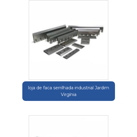
loja de faca serrilhada industrial Jardim
Virgínia