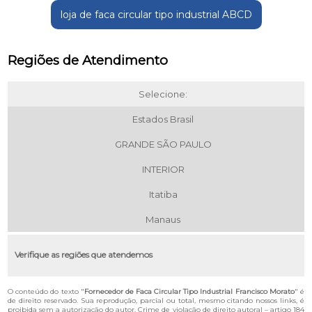
loja de faca circular tipo industrial ABCD
Regiões de Atendimento
Selecione:
Estados Brasil
GRANDE SÃO PAULO
INTERIOR
Itatiba
Manaus
Verifique as regiões que atendemos
O conteúdo do texto "
Fornecedor de Faca Circular Tipo Industrial Francisco Morato
" é
de direito reservado. Sua reprodução, parcial ou total, mesmo citando nossos links, é
proibida sem a autorização do autor. Crime de violação de direito autoral – artigo 184