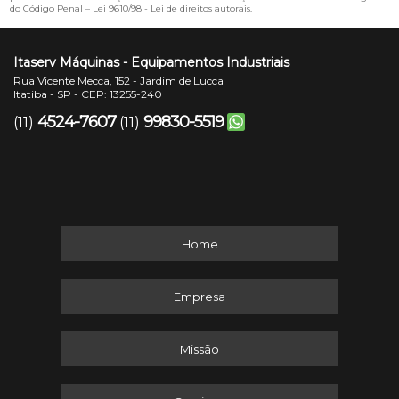
do Código Penal –
Lei 9610/98 - Lei de direitos autorais
.
Itaserv Máquinas - Equipamentos Industriais
Rua Vicente Mecca, 152 - Jardim de Lucca
Itatiba - SP - CEP: 13255-240
4524-7607
99830-5519
(11)
(11)
Home
Empresa
Missão