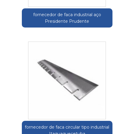
fornecedor de faca industrial aço
Presidente Prudente
fornecedor de faca circular tipo industrial
Itaquaquecetuba