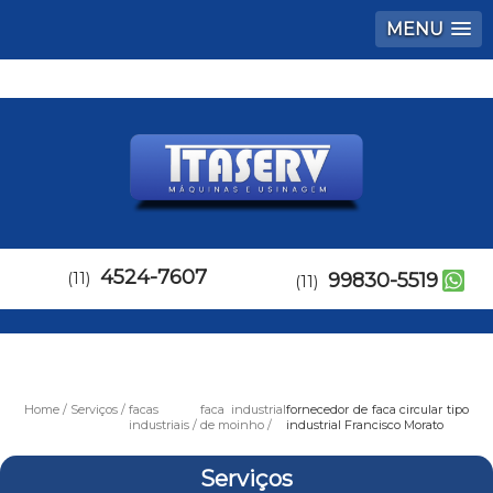
MENU
4524-7607
(11)
99830-5519
(11)
Home
Serviços
facas
faca industrial
fornecedor de faca circular tipo
industriais
de moinho
industrial Francisco Morato
Serviços