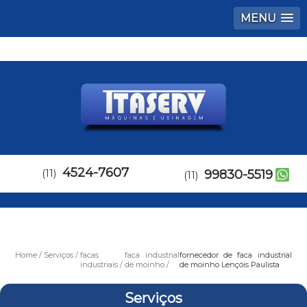
MENU
4524-7607
(11)
99830-5519
(11)
Home
Serviços
facas
faca industrial
fornecedor de faca industrial
industriais
de moinho
de moinho Lençóis Paulista
Serviços