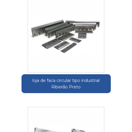
loja de faca circular tipo industrial
Ribeirão Preto