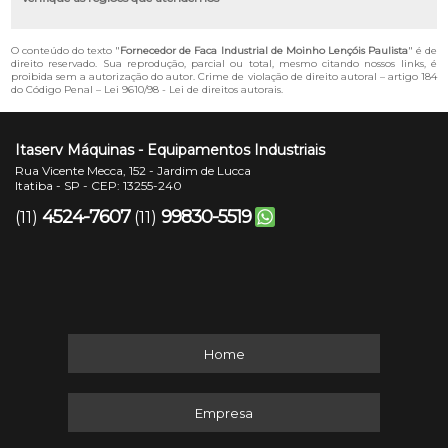
O conteúdo do texto "
Fornecedor de Faca Industrial de Moinho Lençóis Paulista
" é de
direito reservado. Sua reprodução, parcial ou total, mesmo citando nossos links, é
proibida sem a autorização do autor. Crime de violação de direito autoral – artigo 184
do Código Penal –
Lei 9610/98 - Lei de direitos autorais
.
Itaserv Máquinas - Equipamentos Industriais
Rua Vicente Mecca, 152 - Jardim de Lucca
Itatiba - SP - CEP: 13255-240
4524-7607
99830-5519
(11)
(11)
Home
Empresa