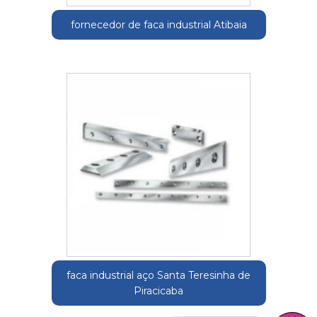
fornecedor de faca industrial Atibaia
faca industrial aço Santa Teresinha de
Piracicaba