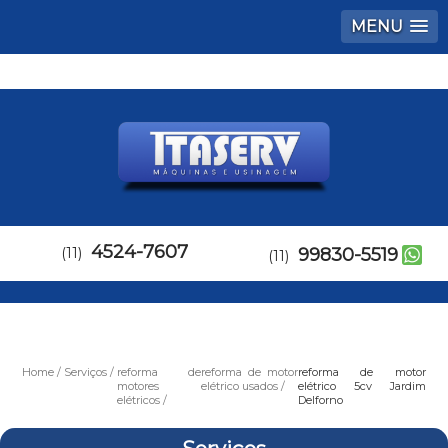
MENU
4524-7607
(11)
99830-5519
(11)
Home
Serviços
reforma de
reforma de motor
reforma de motor
motores
elétrico usados
elétrico 5cv Jardim
elétricos
Delforno