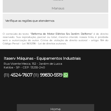
Manaus
Verifique as regiões que atendemos
O conteúdo do texto "
Reforma de Motor Elétrico 5cv Jardim Delforno
" é de direito
reservado. Sua reprodução, parcial ou total, mesmo citando nossos links, é proibida
sem a autorização do autor. Crime de violação de direito autoral – artigo 184 do
Código Penal –
Lei 9610/98 - Lei de direitos autorais
.
Itaserv Máquinas - Equipamentos Industriais
Rua Vicente Mecca, 152 - Jardim de Lucca
Itatiba - SP - CEP: 13255-240
4524-7607
99830-5519
(11)
(11)
Home