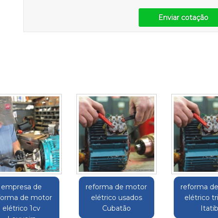
Enviar cotação
empresa de
reforma de motor
reforma d
forma de motor
elétrico usados
elétrico tr
elétrico 1cv
Cubatão
Itati