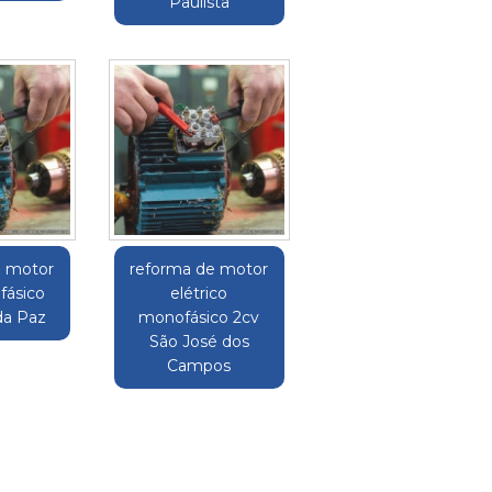
Paulista
e motor
reforma de motor
ifásico
elétrico
da Paz
monofásico 2cv
São José dos
Campos