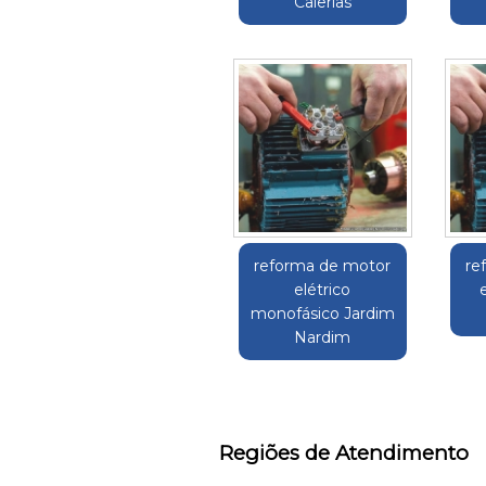
Caierias
reforma de motor
re
elétrico
monofásico Jardim
Nardim
Regiões de Atendimento