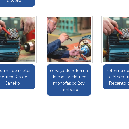
Louveira
forma de motor
serviço de reforma
reforma d
elétrico Rio de
de motor elétrico
elétrico tr
Janeiro
monofásico 2cv
Recanto 
Jambeiro