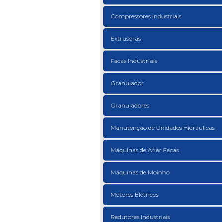
Compressores Industriais
Extrusoras
Facas Industriais
Granulador
Granuladores
Manutenção de Unidades Hidráulicas
Máquinas de Afiar Facas
Máquinas de Moinho
Motores Elétricos
Redutores Industriais