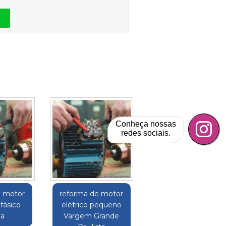
Conheça nossas
redes sociais.
e motor
reforma de motor
ifásico
elétrico pequeno
ba
Vargem Grande