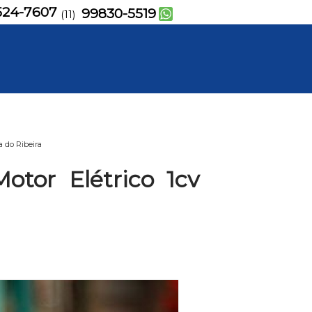
524-7607
99830-5519
(11)
a do Ribeira
otor Elétrico 1cv