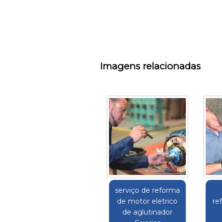
Imagens relacionadas
serviço de reforma
de motor eletrico
re
de aglutinador