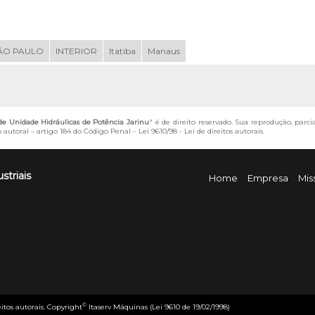
ÃO PAULO
INTERIOR
Itatiba
Manaus
 Unidade Hidráulicas de Potência Jarinu
" é de direito reservado. Sua reprodução, parci
o autoral – artigo 184 do Código Penal –
Lei 9610/98 - Lei de direitos autorais
.
striais
Home
Empresa
Mis
©
eitos autorais. Copyright
Itaserv Máquinas (Lei 9610 de 19/02/1998)