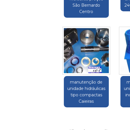
São Bernardo
24
Centro
manutenção de
m
unidade hidráulicas
uni
tipo compactas
in
Caieiras