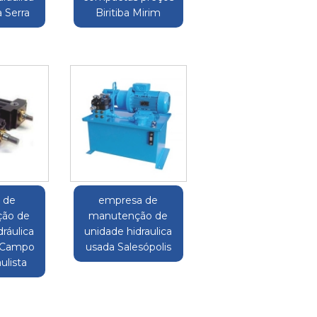
 Serra
Biritiba Mirim
o de
empresa de
ão de
manutenção de
ráulica
unidade hidraulica
 Campo
usada Salesópolis
ulista