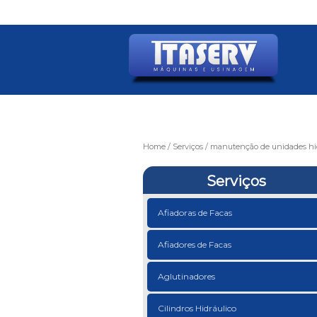
Home
Serviços
manutenção de unidades hid
Serviços
Afiadoras de Facas
Afiadores de Facas
Aglutinadores
Cilindros Hidráulico