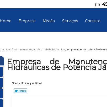
4
(11)
Home
Empresa
Missão
Serviços
Contato
ráulicas
mini manutenção de unidade hidráulica
empresa de manutenção de unid
Empresa de Manutenç
Hidráulicas de Potência Ja
Gostou? compartilhe!