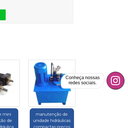
Conheça nossas
redes sociais.
e mini
manutenção de
ão de
unidade hidráulicas
ráulica
compactas preços