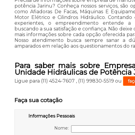
Precisa de informações sobre empresa de manute
potência Jarinu? Conheça nossos serviços, são 
como Afiadoras De Facas, Máquinas E Equipamen
Motor Elétrico e Cilindros Hidráulico. Contando 
experientes, o empreendimento entende a n
buscando a sua satisfação e confiança. Não deixe
mais informações sobre cada opção oferecida par
Nosso atendimento busca sempre sanar a dúvi
amparados em relação aos questionamentos do r
Para saber mais sobre Empres
Unidade Hidráulicas de Potência 
Ligue para
(11) 4524-7607
,
(11) 99830-5519
ou
faç
Faça sua cotação
Informações Pessoais
Nome: