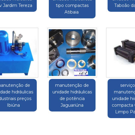
v Jardim Tereza
tipo compactas
Taboão da
Atibaia
anutenção de
manutenção de
serviç
dade hidráulicas
unidade hidráulicas
manutenç
dustriais preços
de potência
unidade hid
Ibiúna
Jaguariúna
compacta
Limpo Pa