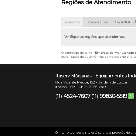
Regiões de Atendimento
Selecione:
Estados Brasil
GRANDE S
Verifique as regiões que atendemos
O conteúdo do texto "
Empresa de Manutenção de
autorização do autor. Crime de violação de direit
Itaserv Máquinas - Equipamentos Indu
Rua Vicente Mecca, 152 - Jardim de Lucca
Itatiba - SP - CEP: 13255-240
4524-7607
99830-5519
(11)
(11)
O inteiro teor deste site está sujeito à proteção de dir