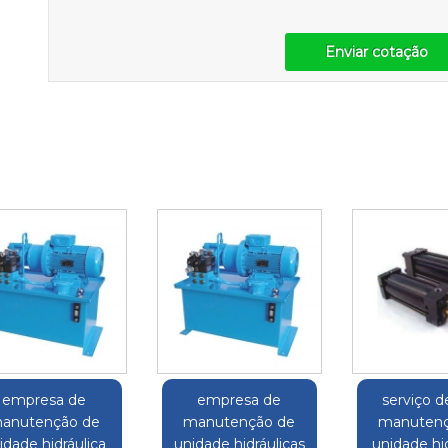
Enviar cotação
empresa de
empresa de
serviço d
anutenção de
manutenção de
manutenç
idade hidráulica
unidade hidráulicas
unidade hid