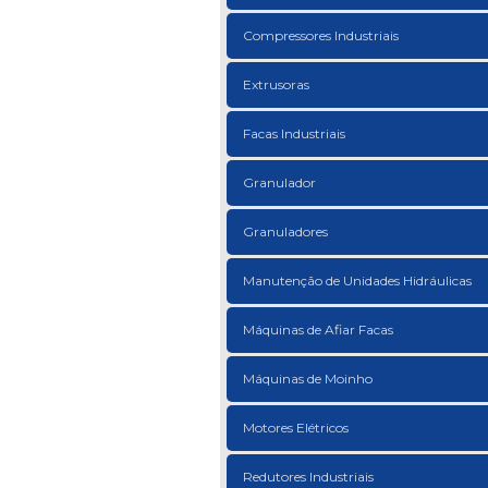
Compressores Industriais
Extrusoras
Facas Industriais
Granulador
Granuladores
Manutenção de Unidades Hidráulicas
Máquinas de Afiar Facas
Máquinas de Moinho
Motores Elétricos
Redutores Industriais