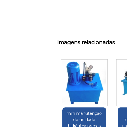
Imagens relacionadas
mini manutenção
de unidade
m
hidráulica preços
un