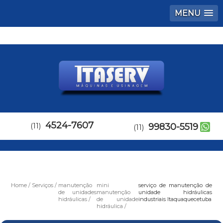
MENU
4524-7607
(11)
99830-5519
(11)
Home
Serviços
manutenção
mini
serviço de manutenção de
de unidades
manutenção
unidade hidráulicas
hidráulicas
de unidade
industriais Itaquaquecetuba
hidráulica