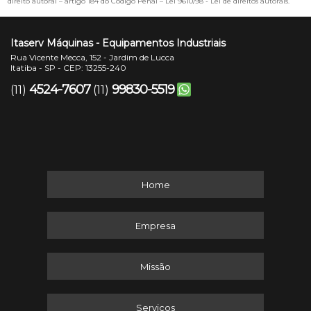
direito autoral – artigo 184 do Código Penal –
Lei 9610/98 - Lei de direitos autorais
.
Itaserv Máquinas - Equipamentos Industriais
Rua Vicente Mecca, 152 - Jardim de Lucca
Itatiba - SP - CEP: 13255-240
4524-7607
99830-5519
(11)
(11)
Home
Empresa
Missão
Serviços