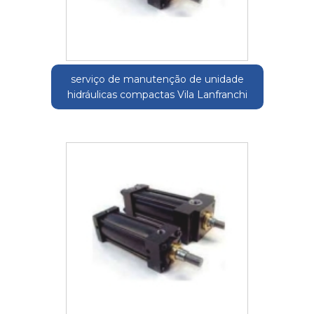
serviço de manutenção de unidade
hidráulicas compactas Vila Lanfranchi