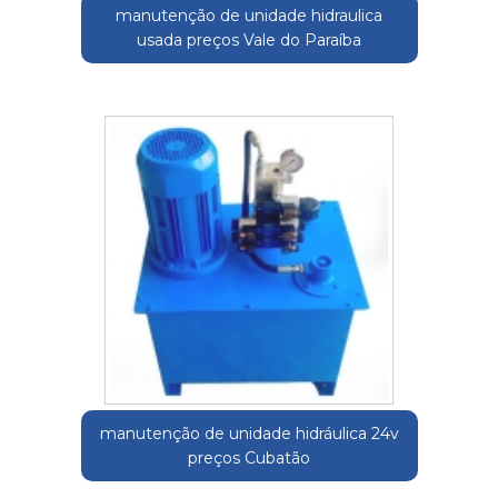
manutenção de unidade hidraulica
usada preços Vale do Paraíba
manutenção de unidade hidráulica 24v
preços Cubatão