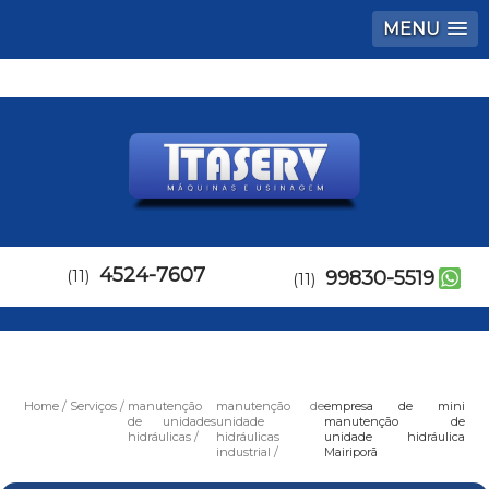
MENU
4524-7607
(11)
99830-5519
(11)
Home
Serviços
manutenção
manutenção de
empresa de mini
de unidades
unidade
manutenção de
hidráulicas
hidráulicas
unidade hidráulica
industrial
Mairiporã