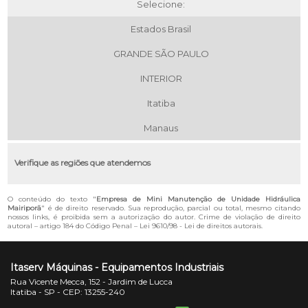
Selecione:
Estados Brasil
GRANDE SÃO PAULO
INTERIOR
Itatiba
Manaus
Verifique as regiões que atendemos
O conteúdo do texto "
Empresa de Mini Manutenção de Unidade Hidráulica
Mairiporã
" é de direito reservado. Sua reprodução, parcial ou total, mesmo citando
nossos links, é proibida sem a autorização do autor. Crime de violação de direito
autoral – artigo 184 do Código Penal –
Lei 9610/98 - Lei de direitos autorais
.
Itaserv Máquinas - Equipamentos Industriais
Rua Vicente Mecca, 152 - Jardim de Lucca
Itatiba - SP - CEP: 13255-240