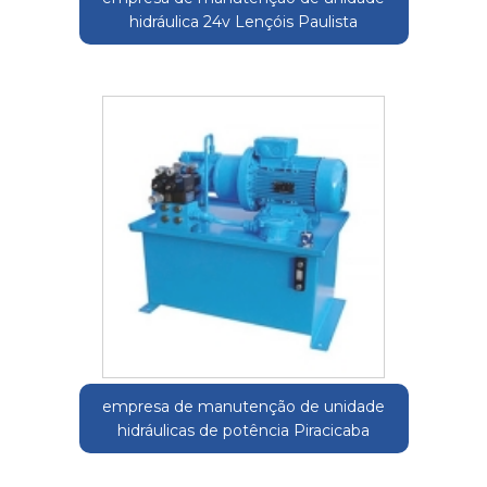
hidráulica 24v Lençóis Paulista
empresa de manutenção de unidade
hidráulicas de potência Piracicaba