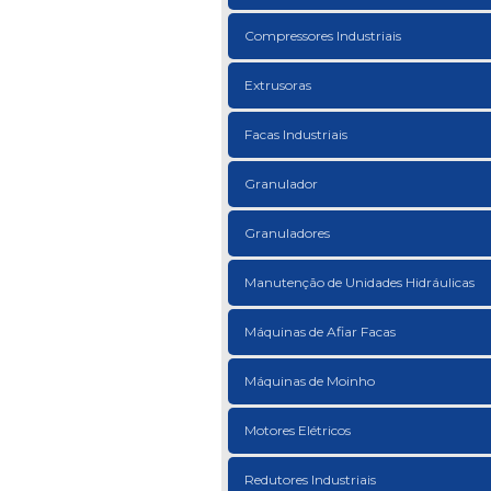
Compressores Industriais
Extrusoras
Facas Industriais
Granulador
Granuladores
Manutenção de Unidades Hidráulicas
Máquinas de Afiar Facas
Máquinas de Moinho
Motores Elétricos
Redutores Industriais