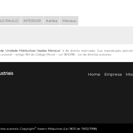
ÃO PAULO
INTERIOR
Itatiba
Manaus
e Unidade Hidráulicas Usadas Manaus
" é de direito reservado. Sua reprodução, parcia
o autoral – artigo 184 do Código Penal –
Lei 9610/98 - Lei de direitos autorais
.
striais
Home
Empresa
Mis
©
eitos autorais. Copyright
Itaserv Máquinas (Lei 9610 de 19/02/1998)