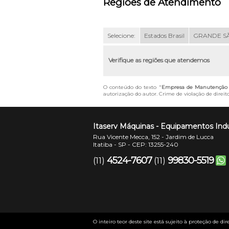
Regiões de Atendimento
Selecione:
Estados Brasil
GRANDE S
Verifique as regiões que atendemos
O conteúdo do texto "
Empresa de Manutenção d
autorização do autor. Crime de violação de direit
Itaserv Máquinas - Equipamentos Indu
Rua Vicente Mecca, 152 - Jardim de Lucca
Itatiba - SP - CEP: 13255-240
4524-7607
99830-5519
(11)
(11)
O inteiro teor deste site está sujeito à proteção de dir