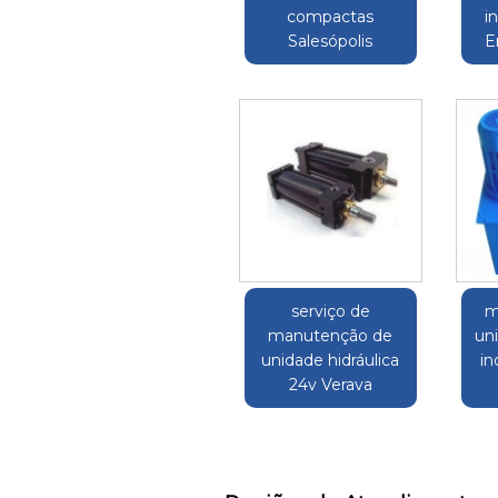
compactas
i
Salesópolis
E
serviço de
m
manutenção de
uni
unidade hidráulica
in
24v Verava