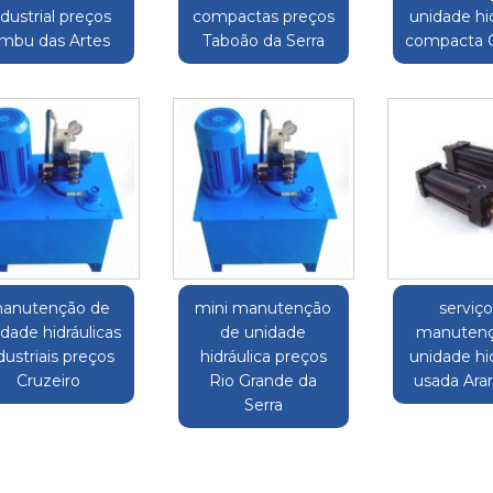
ndustrial preços
compactas preços
unidade hid
mbu das Artes
Taboão da Serra
compacta C
anutenção de
mini manutenção
serviç
dade hidráulicas
de unidade
manutenç
dustriais preços
hidráulica preços
unidade hid
Cruzeiro
Rio Grande da
usada Ara
Serra