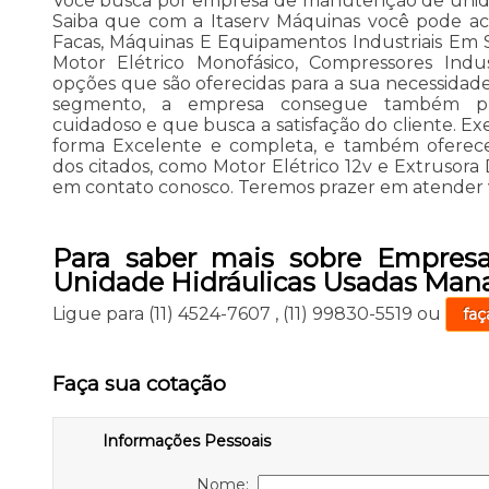
Você busca por empresa de manutenção de unida
Saiba que com a Itaserv Máquinas você pode ac
Facas, Máquinas E Equipamentos Industriais Em Sã
Motor Elétrico Monofásico, Compressores Indust
opções que são oferecidas para a sua necessidade
segmento, a empresa consegue também pr
cuidadoso e que busca a satisfação do cliente. 
forma Excelente e completa, e também oferec
dos citados, como Motor Elétrico 12v e Extrusora 
em contato conosco. Teremos prazer em atender 
Para saber mais sobre Empres
Unidade Hidráulicas Usadas Man
Ligue para
(11) 4524-7607
,
(11) 99830-5519
ou
faç
Faça sua cotação
Informações Pessoais
Nome: