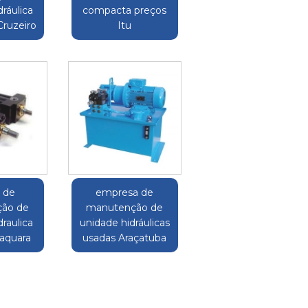
ráulica
compacta preços
ruzeiro
Itu
o de
empresa de
ão de
manutenção de
raulica
unidade hidráulicas
raquara
usadas Araçatuba