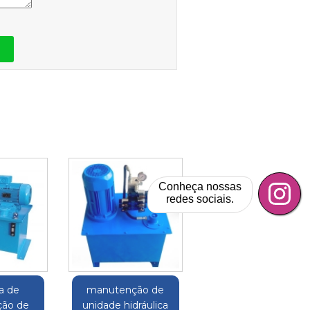
Conheça nossas
redes sociais.
a de
manutenção de
ão de
unidade hidráulica