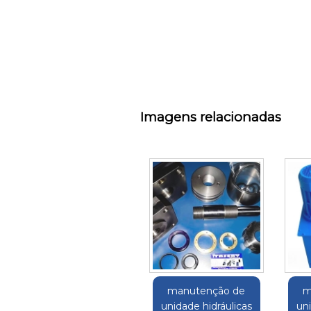
Imagens relacionadas
manutenção de
m
unidade hidráulicas
uni