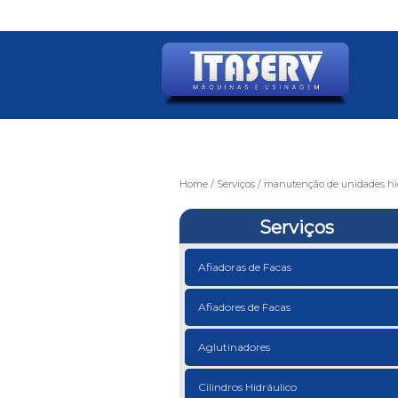
Home
Serviços
manutenção de unidades hid
Serviços
Afiadoras de Facas
Afiadores de Facas
Aglutinadores
Cilindros Hidráulico