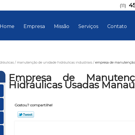
4
(11)
Home
Empresa
Missão
Serviços
Contato
ráulicas
manutenção de unidade hidráulicas industriais
empresa de manutenção 
Empresa de Manutenç
Hidráulicas Usadas Manau
Gostou? compartilhe!