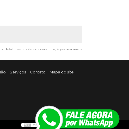
l ou total, mesmo citando nossos links, é proibida sem a
são
Serviços
Contato
Mapa do site