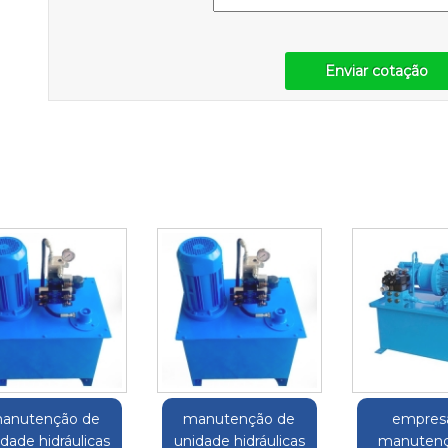
Enviar cotação
anutenção de
manutenção de
empres
dade hidráulicas
unidade hidráulicas
manutenç