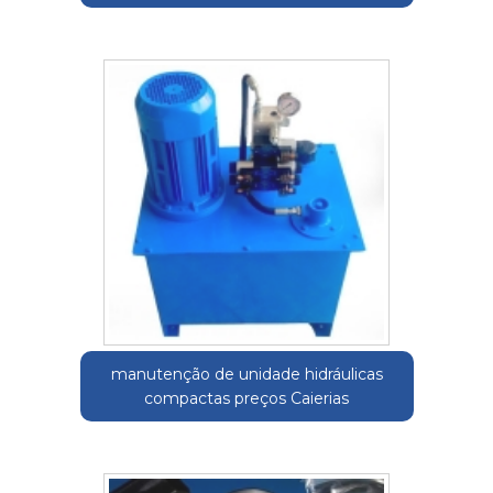
manutenção de unidade hidráulicas
compactas preços Caierias