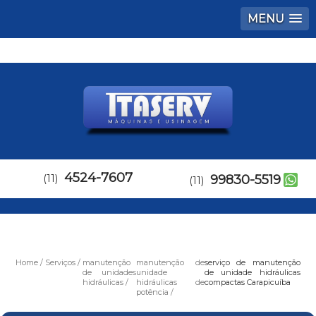
MENU
4524-7607
(11)
99830-5519
(11)
Home
Serviços
manutenção
manutenção de
serviço de manutenção
de unidades
unidade
de unidade hidráulicas
hidráulicas
hidráulicas de
compactas Carapicuíba
potência