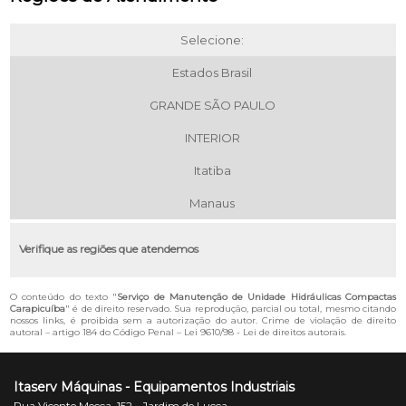
Selecione:
Estados Brasil
GRANDE SÃO PAULO
INTERIOR
Itatiba
Manaus
Verifique as regiões que atendemos
O conteúdo do texto "
Serviço de Manutenção de Unidade Hidráulicas Compactas
Carapicuíba
" é de direito reservado. Sua reprodução, parcial ou total, mesmo citando
nossos links, é proibida sem a autorização do autor. Crime de violação de direito
autoral – artigo 184 do Código Penal –
Lei 9610/98 - Lei de direitos autorais
.
Itaserv Máquinas - Equipamentos Industriais
Rua Vicente Mecca, 152 - Jardim de Lucca