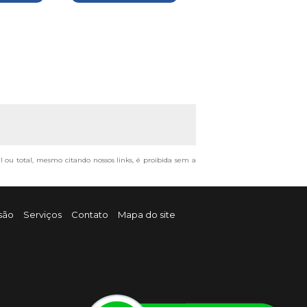
al ou total, mesmo citando nossos links, é proibida sem a
são
Serviços
Contato
Mapa do site