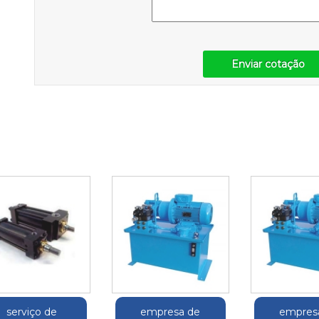
Enviar cotação
serviço de
empresa de
empres