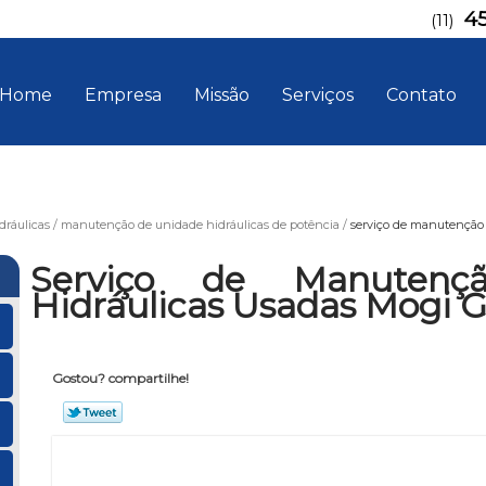
4
(11)
Home
Empresa
Missão
Serviços
Contato
ráulicas
manutenção de unidade hidráulicas de potência
serviço de manutenção 
Serviço de Manutenç
Hidráulicas Usadas Mogi 
Gostou? compartilhe!