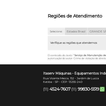
Regiões de Atendimento
Selecione:
Estados Brasil
GRANDE S
Verifique as regiões que atendemos
O conteúdo do texto "
Serviço de Manutenção de
autorização do autor. Crime de violação de direit
Itaserv Máquinas - Equipamentos Indu
Rua Vicente Mecca, 152 - Jardim de Lucca
Itatiba - SP - CEP: 13255-240
4524-7607
99830-5519
(11)
(11)