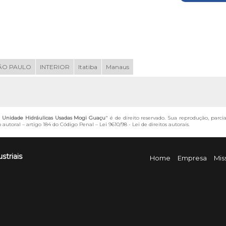
ÃO PAULO
INTERIOR
Itatiba
Manaus
 Unidade Hidráulicas Usadas Mogi Guaçu
" é de direito reservado. Sua reprodução, parci
o autoral – artigo 184 do Código Penal –
Lei 9610/98 - Lei de direitos autorais
.
striais
Home
Empresa
Mis