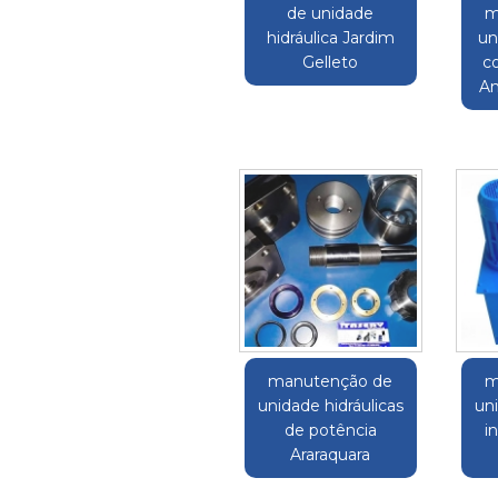
de unidade
m
hidráulica Jardim
un
Gelleto
c
An
manutenção de
m
unidade hidráulicas
uni
de potência
i
Araraquara