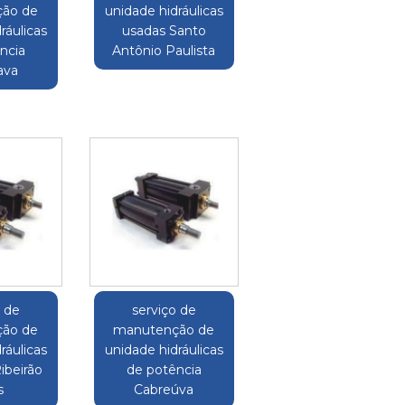
ão de
unidade hidráulicas
ráulicas
usadas Santo
ncia
Antônio Paulista
ava
o de
serviço de
ão de
manutenção de
ráulicas
unidade hidráulicas
Ribeirão
de potência
s
Cabreúva