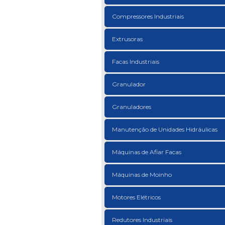
Compressores Industriais
Extrusoras
Facas Industriais
Granulador
Granuladores
Manutenção de Unidades Hidráulicas
Máquinas de Afiar Facas
Máquinas de Moinho
Motores Elétricos
Redutores Industriais