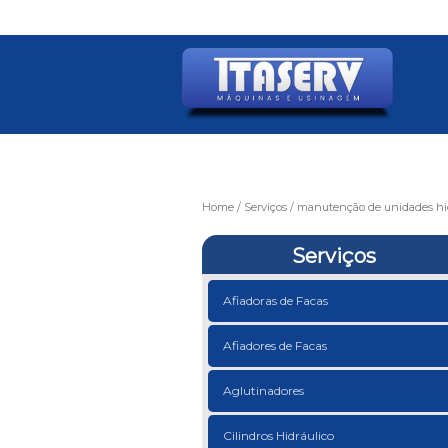
Home
Serviços
manutenção de unidades hid
Serviços
Afiadoras de Facas
Afiadores de Facas
Aglutinadores
Cilindros Hidráulico