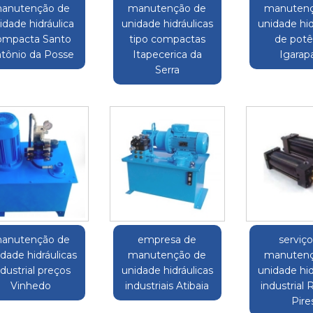
anutenção de
manutenção de
manutenç
idade hidráulica
unidade hidráulicas
unidade hid
ompacta Santo
tipo compactas
de potê
tônio da Posse
Itapecerica da
Igarap
Serra
anutenção de
empresa de
serviç
dade hidráulicas
manutenção de
manutenç
ndustrial preços
unidade hidráulicas
unidade hid
Vinhedo
industriais Atibaia
industrial 
Pire