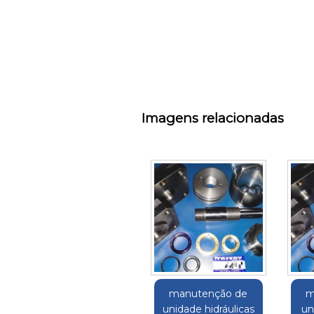
Imagens relacionadas
manutenção de
m
unidade hidráulicas
un