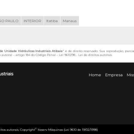
ÃO PAULO
INTERIOR
Itatiba
Manaus
Unidade Hidráulicas Industriais Atibaia
" é de direito reservado. Sua reprodução, parci
o autoral – artigo 184 do Código Penal –
Lei 9610/98 - Lei de direitos autorais
.
striais
Home
Empresa
Mis
©
eitos autorais. Copyright
Itaserv Máquinas (Lei 9610 de 19/02/1998)