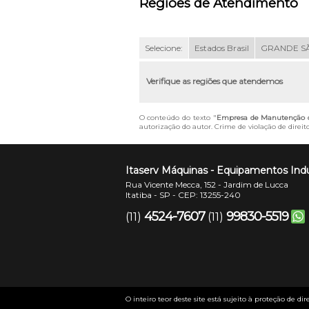
Regiões de Atendimento
Selecione:
Estados Brasil
GRANDE S
Verifique as regiões que atendemos
O conteúdo do texto "
Empresa de Manutenção de 
autorização do autor. Crime de violação de direit
Itaserv Máquinas - Equipamentos Indu
Rua Vicente Mecca, 152 - Jardim de Lucca
Itatiba - SP - CEP: 13255-240
4524-7607
99830-5519
(11)
(11)
O inteiro teor deste site está sujeito à proteção de dir