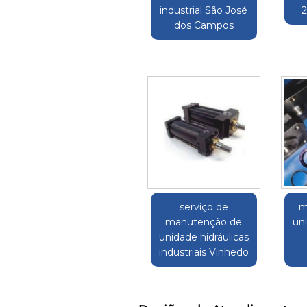
industrial São José
dos Campos
serviço de
m
manutenção de
uni
unidade hidráulicas
industriais Vinhedo