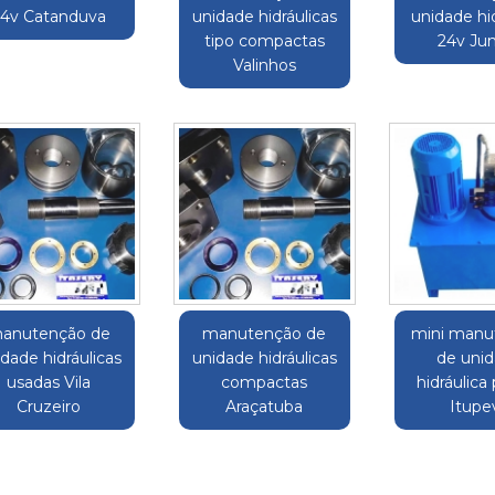
24v Catanduva
unidade hidráulicas
unidade hid
tipo compactas
24v Jun
Valinhos
anutenção de
manutenção de
mini manu
dade hidráulicas
unidade hidráulicas
de uni
usadas Vila
compactas
hidráulica
Cruzeiro
Araçatuba
Itupe