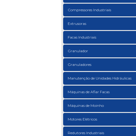
Compressores Industriais
Extrusoras
Facas Industriais
Granulador
Granuladores
Manutenção de Unidades Hidráulicas
Máquinas de Afiar Facas
Máquinas de Moinho
Motores Elétricos
Redutores Industriais