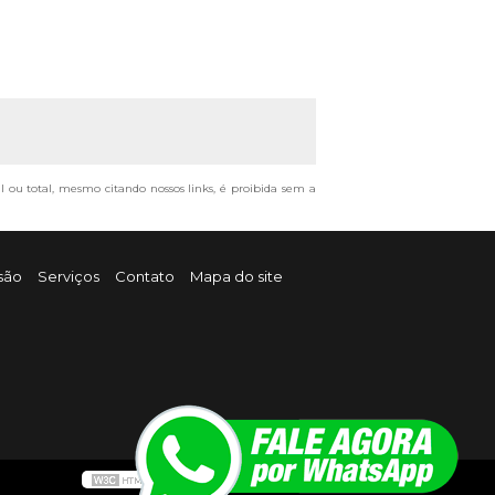
al ou total, mesmo citando nossos links, é proibida sem a
são
Serviços
Contato
Mapa do site