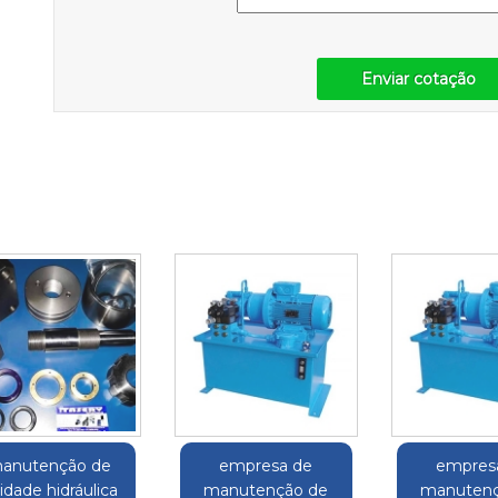
Enviar cotação
anutenção de
empresa de
empres
idade hidráulica
manutenção de
manutenç