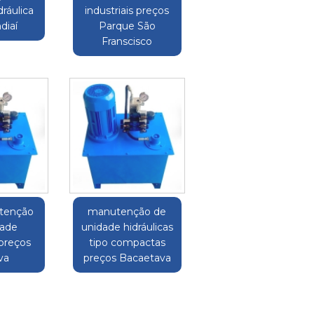
ráulica
industriais preços
diaí
Parque São
Franscisco
tenção
manutenção de
dade
unidade hidráulicas
 preços
tipo compactas
va
preços Bacaetava