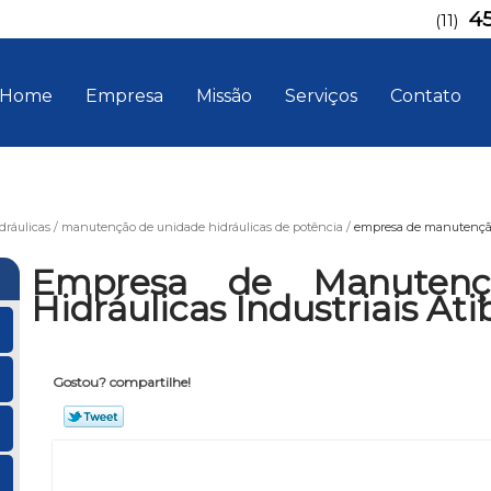
4
(11)
Home
Empresa
Missão
Serviços
Contato
ráulicas
manutenção de unidade hidráulicas de potência
empresa de manutenção 
Empresa de Manutenç
Hidráulicas Industriais Ati
Gostou? compartilhe!