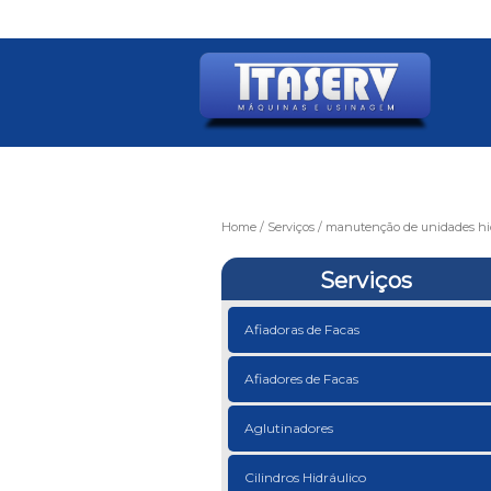
Home
Serviços
manutenção de unidades hid
Serviços
Afiadoras de Facas
Afiadores de Facas
Aglutinadores
Cilindros Hidráulico