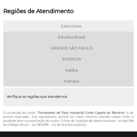
Regiões de Atendimento
Selecione:
Estados Brasil
GRANDE SÃO PAULO
INTERIOR
Itatiba
Manaus
Verifique as regiões que atendemos
O conteúdo do texto "
Fornecedor de Faca Industrial Corte Capela do Barreiro
" é de
direito reservado. Sua reprodução, parcial ou total, mesmo citando nossos links, é
proibida sem a autorização do autor. Crime de violação de direito autoral – artigo 184
do Código Penal –
Lei 9610/98 - Lei de direitos autorais
.