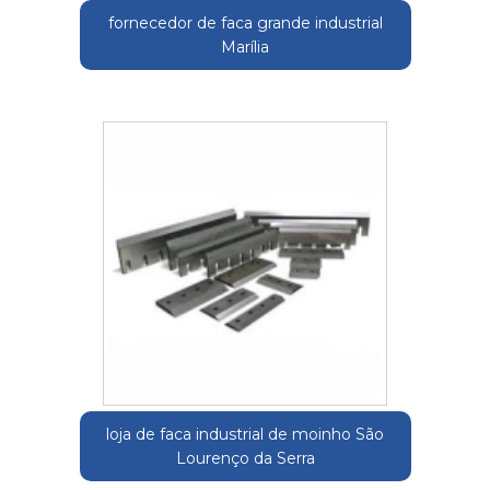
fornecedor de faca grande industrial
Marília
loja de faca industrial de moinho São
Lourenço da Serra