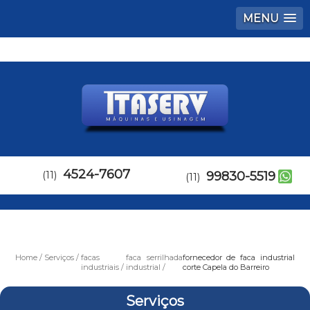
MENU
4524-7607
(11)
99830-5519
(11)
Home
Serviços
facas
faca serrilhada
fornecedor de faca industrial
industriais
industrial
corte Capela do Barreiro
Serviços