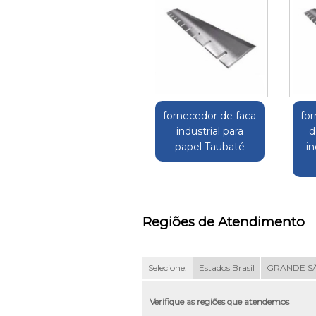
fornecedor de faca
fo
industrial para
d
papel Taubaté
in
Regiões de Atendimento
Selecione:
Estados Brasil
GRANDE S
Verifique as regiões que atendemos