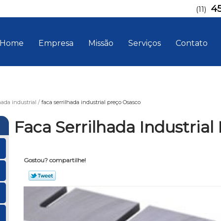
4
(11)
Home
Empresa
Missão
Serviços
Contato
hada industrial
faca serrilhada industrial preço Osasco
Faca Serrilhada Industrial
Gostou? compartilhe!