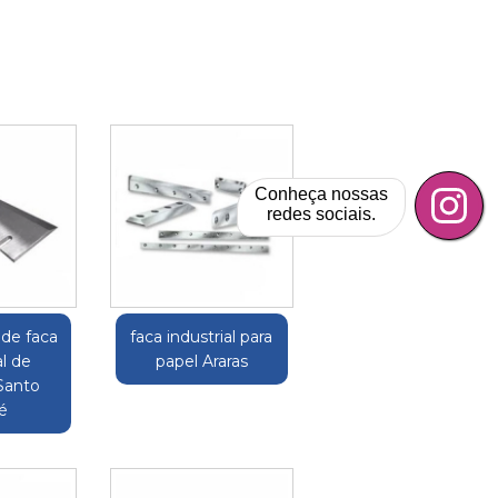
Conheça nossas
redes sociais.
 de faca
faca industrial para
al de
papel Araras
Santo
é