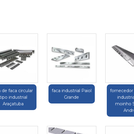
a de faca circular
faca industrial Paiol
fornecedor
tipo industrial
Grande
industri
Araçatuba
moinho 
Andr