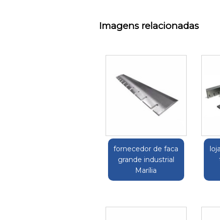
Imagens relacionadas
fornecedor de faca
loj
grande industrial
Marília