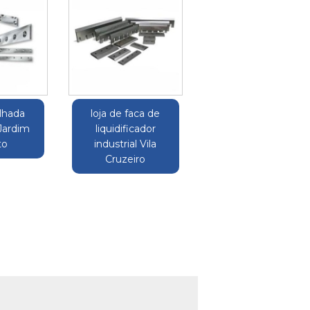
ilhada
loja de faca de
 Jardim
liquidificador
to
industrial Vila
Cruzeiro