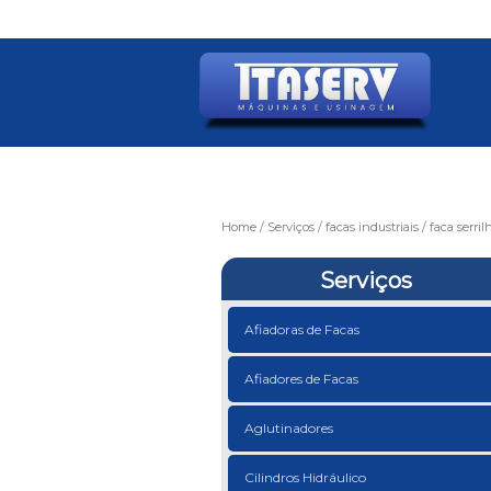
Home
Serviços
facas industriais
faca serril
Serviços
Afiadoras de Facas
Afiadores de Facas
Aglutinadores
Cilindros Hidráulico