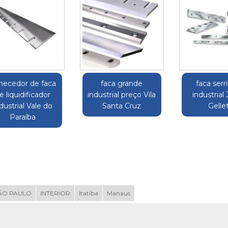
rnecedor de faca
faca grande
faca serr
e liquidificador
industrial preço Vila
industrial
dustrial Vale do
Santa Cruz
Gelle
Paraíba
ÃO PAULO
INTERIOR
Itatiba
Manaus