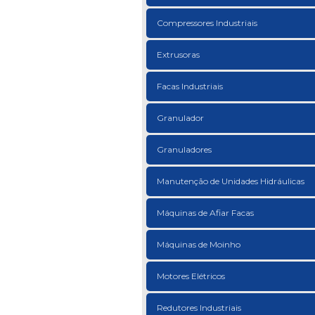
Compressores Industriais
Extrusoras
Facas Industriais
Granulador
Granuladores
Manutenção de Unidades Hidráulicas
Máquinas de Afiar Facas
Máquinas de Moinho
Motores Elétricos
Redutores Industriais