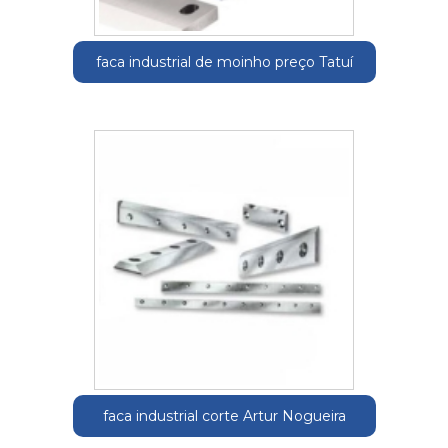
faca industrial de moinho preço Tatuí
faca industrial corte Artur Nogueira