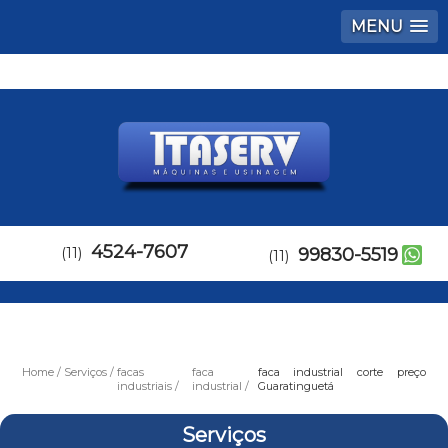
MENU
4524-7607
(11)
99830-5519
(11)
Home
Serviços
facas
faca
faca industrial corte preço
industriais
industrial
Guaratinguetá
Serviços