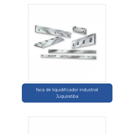
faca de liquidificador industrial
Juquiratiba