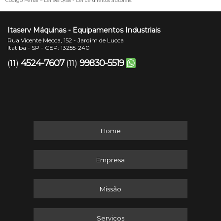
Código Penal –
Lei 9610/98 - Lei de direitos autorais
.
Itaserv Máquinas - Equipamentos Industriais
Rua Vicente Mecca, 152 - Jardim de Lucca
Itatiba - SP - CEP: 13255-240
4524-7607
99830-5519
(11)
(11)
Home
Empresa
Missão
Serviços