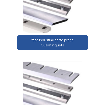
faca industrial corte preço
Guaratinguetá