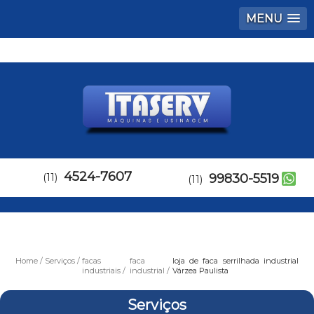
MENU
4524-7607
(11)
99830-5519
(11)
Home
Serviços
facas
faca
loja de faca serrilhada industrial
industriais
industrial
Várzea Paulista
Serviços