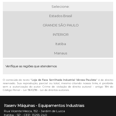
Selecione:
Estados Brasil
GRANDE SÃO PAULO
INTERIOR
Itatiba
Manaus
Verifique as regiões que atendemos
O conteúdo do texto "
Loja de Faca Serrilhada Industrial Várzea Paulista
" é de direito
reservado. Sua reprodução, parcial ou total, mesmo citando nossos links, é proibida
sem a autorização do autor. Crime de violação de direito autoral – artigo 184 do
Código Penal –
Lei 9610/98 - Lei de direitos autorais
.
Itaserv Máquinas - Equipamentos Industriais
Rua Vicente Mecca, 152 - Jardim de Lucca
Itatiba - SP - CEP: 13255-240