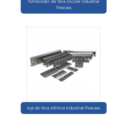
fornecedor de faca circular industrial
Piracaia
loja de faca elétrica industrial Piracaia