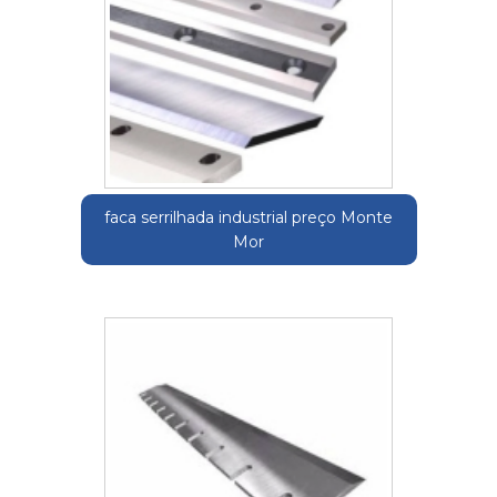
faca serrilhada industrial preço Monte
Mor