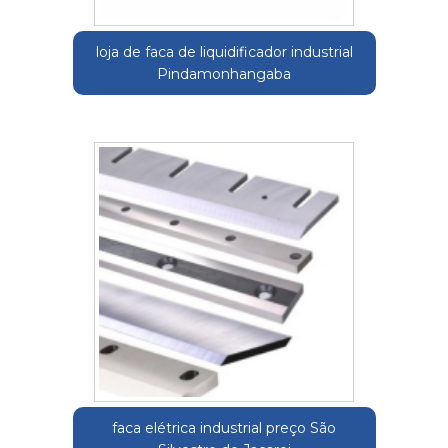
loja de faca de liquidificador industrial
Pindamonhangaba
faca elétrica industrial preço São