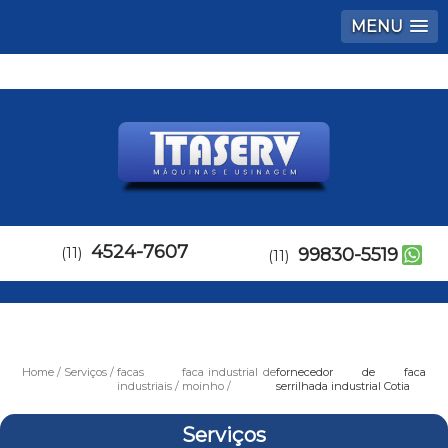
MENU
4524-7607
(11)
99830-5519
(11)
Home
Serviços
facas
faca industrial de
fornecedor de faca
industriais
moinho
serrilhada industrial Cotia
Serviços