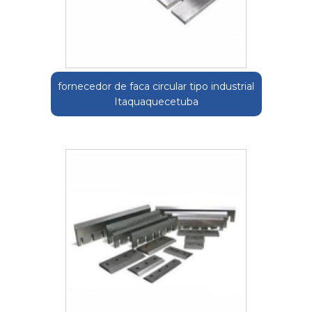
fornecedor de faca circular tipo industrial
Itaquaquecetuba