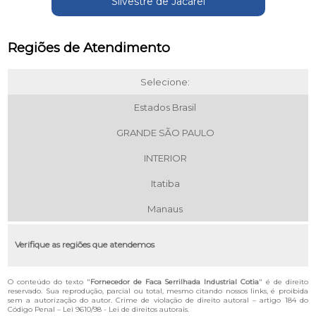
Silvestre de Jacarei
Regiões de Atendimento
Selecione:
Estados Brasil
GRANDE SÃO PAULO
INTERIOR
Itatiba
Manaus
Verifique as regiões que atendemos
O conteúdo do texto "
Fornecedor de Faca Serrilhada Industrial Cotia
" é de direito
reservado. Sua reprodução, parcial ou total, mesmo citando nossos links, é proibida
sem a autorização do autor. Crime de violação de direito autoral – artigo 184 do
Código Penal –
Lei 9610/98 - Lei de direitos autorais
.