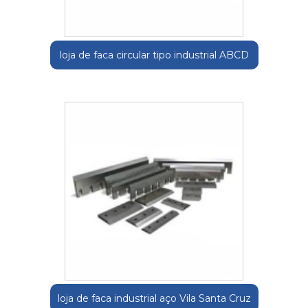
loja de faca circular tipo industrial ABCD
loja de faca industrial aço Vila Santa Cruz