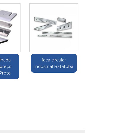
ilhada
faca circular
 preço
industrial Batatuba
 Preto