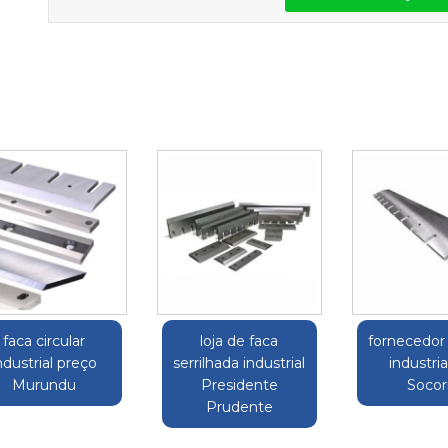
faca circular
loja de faca
fornecedor
ndustrial preço
serrilhada industrial
industria
Murundu
Presidente
Socor
Prudente