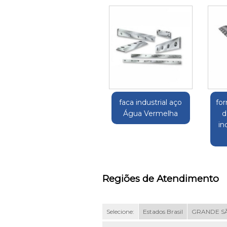
faca industrial aço
fo
Água Vermelha
d
in
Regiões de Atendimento
Selecione:
Estados Brasil
GRANDE S