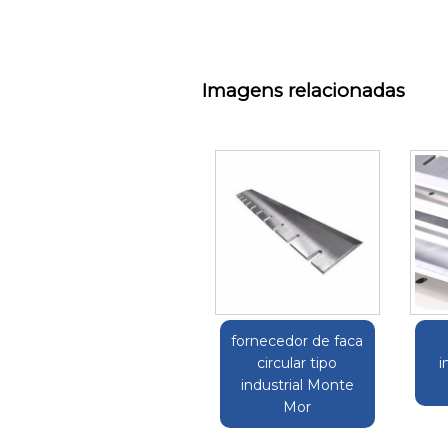
Imagens relacionadas
fornecedor de faca
circular tipo
i
industrial Monte
Mor