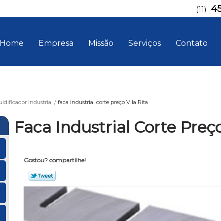
4
(11)
Home
Empresa
Missão
Serviços
Contato
uidificador industrial
faca industrial corte preço Vila Rita
Faca Industrial Corte Preço
Gostou? compartilhe!