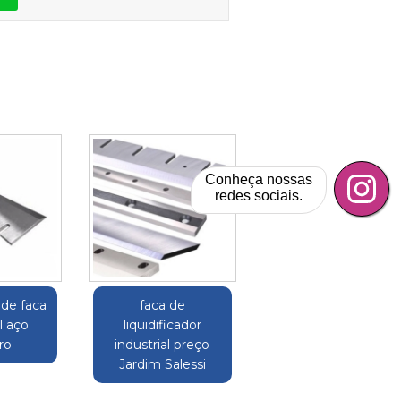
Conheça nossas
redes sociais.
 de faca
faca de
l aço
liquidificador
ro
industrial preço
Jardim Salessi