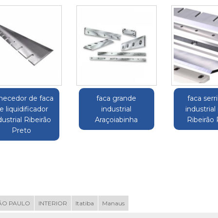
rnecedor de faca
faca grande
faca serr
e liquidificador
industrial
industrial
dustrial Ribeirão
Araçoiabinha
Ribeirão
Preto
ÃO PAULO
INTERIOR
Itatiba
Manaus