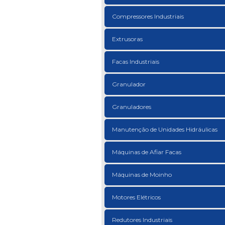
Compressores Industriais
Extrusoras
Facas Industriais
Granulador
Granuladores
Manutenção de Unidades Hidráulicas
Máquinas de Afiar Facas
Máquinas de Moinho
Motores Elétricos
Redutores Industriais