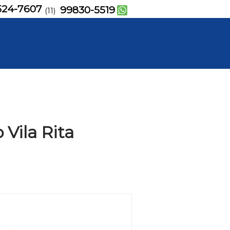
524-7607
99830-5519
(11)
 Vila Rita