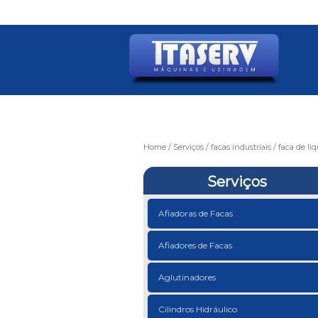
Home
Serviços
facas industriais
faca de liq
Serviços
Afiadoras de Facas
Afiadores de Facas
Aglutinadores
Cilindros Hidráulico