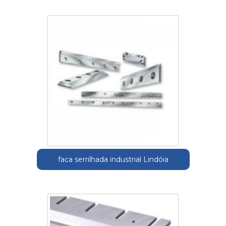
faca serrilhada industrial Lindóia