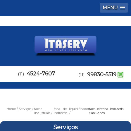
MENU
4524-7607
(11)
99830-5519
(11)
Home
Serviços
facas
faca de liquidificador
faca elétrica industrial
industriais
industrial
São Carlos
Serviços