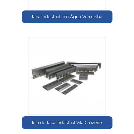
faca industrial aço Água Vermelha
loja de faca industrial Vila Cruzeiro