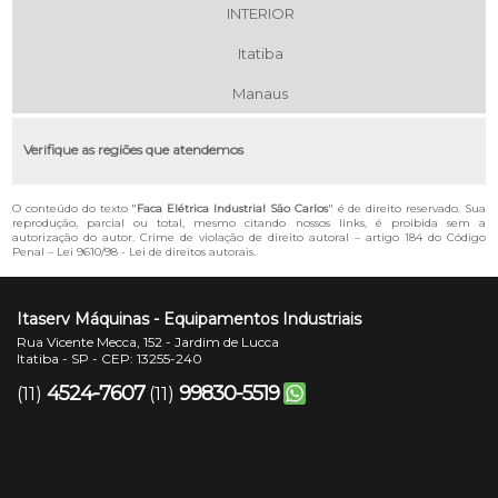
INTERIOR
Itatiba
Manaus
Verifique as regiões que atendemos
O conteúdo do texto "
Faca Elétrica Industrial São Carlos
" é de direito reservado. Sua
reprodução, parcial ou total, mesmo citando nossos links, é proibida sem a
autorização do autor. Crime de violação de direito autoral – artigo 184 do Código
Penal –
Lei 9610/98 - Lei de direitos autorais
.
Itaserv Máquinas - Equipamentos Industriais
Rua Vicente Mecca, 152 - Jardim de Lucca
Itatiba - SP - CEP: 13255-240
4524-7607
99830-5519
(11)
(11)