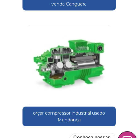
venda Canguera
orçar compressor industrial usado
Mendonça
Conheça nossas