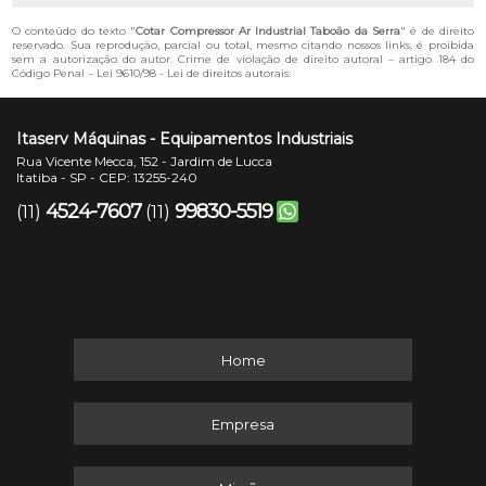
O conteúdo do texto "
Cotar Compressor Ar Industrial Taboão da Serra
" é de direito
reservado. Sua reprodução, parcial ou total, mesmo citando nossos links, é proibida
sem a autorização do autor. Crime de violação de direito autoral – artigo 184 do
Código Penal –
Lei 9610/98 - Lei de direitos autorais
.
Itaserv Máquinas - Equipamentos Industriais
Rua Vicente Mecca, 152 - Jardim de Lucca
Itatiba - SP - CEP: 13255-240
4524-7607
99830-5519
(11)
(11)
Home
Empresa