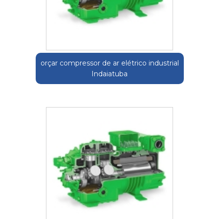
orçar compressor de ar elétrico industrial
Indaiatuba