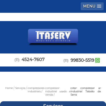
MENU
4524-7607
(11)
99830-5519
(11)
Home
Serviços
compressores
compressor
cotar compressor ar
industriais
industrial usado a
industrial Taboão da
venda
Serra