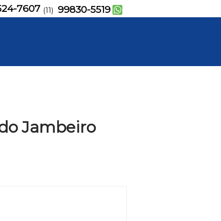
524-7607
99830-5519
(11)
ado Jambeiro