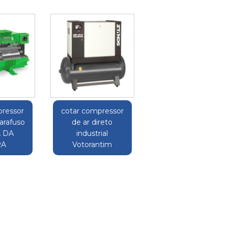
pressor
cotar compressor
parafuso
de ar direto
 DA
industrial
RA
Votorantim