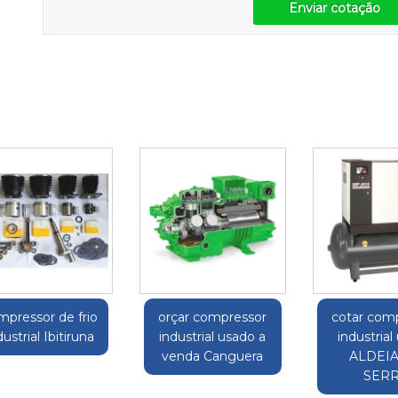
Enviar cotação
mpressor de frio
orçar compressor
cotar com
dustrial Ibitiruna
industrial usado a
industrial
venda Canguera
ALDEIA
SER