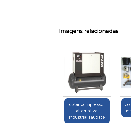
Imagens relacionadas
cotar compressor
co
alternativo
in
industrial Taubaté