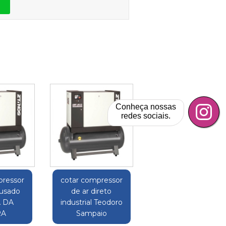
Conheça nossas
redes sociais.
pressor
cotar compressor
 usado
de ar direto
 DA
industrial Teodoro
RA
Sampaio