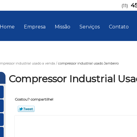
4
(11)
Home
Empresa
Missão
Serviços
Contato
mpressor industrial usado a venda
compressor industrial usado Jambeiro
Compressor Industrial Us
Gostou? compartilhe!