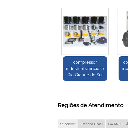
compressor
co
industrial silencioso
in
Rio Grande do Sul
Regiões de Atendimento
Selecione:
Estados Brasil
GRANDE S