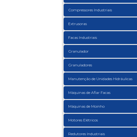
Compressores Industriais
Extrusoras
Facas Industriais
Granulador
Granuladores
Manutenção de Unidades Hidráulicas
Máquinas de Afiar Facas
Máquinas de Moinho
Motores Elétricos
Redutores Industriais