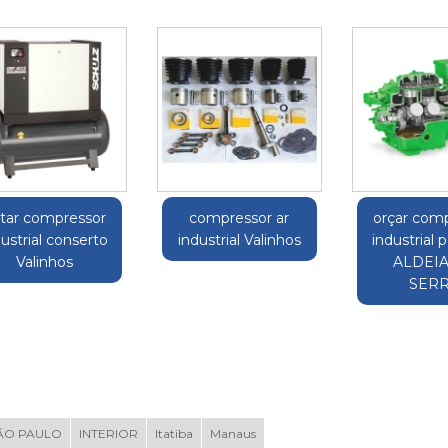
tar compressor
compressor ar
orçar com
dustrial conserto
industrial Valinhos
industrial 
Valinhos
ALDEIA
SER
ÃO PAULO
INTERIOR
Itatiba
Manaus