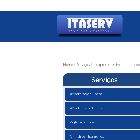
Home
Serviços
compressores industriais
co
Serviços
Afiadoras de Facas
Afiadores de Facas
Aglutinadores
Cilindros Hidráulico