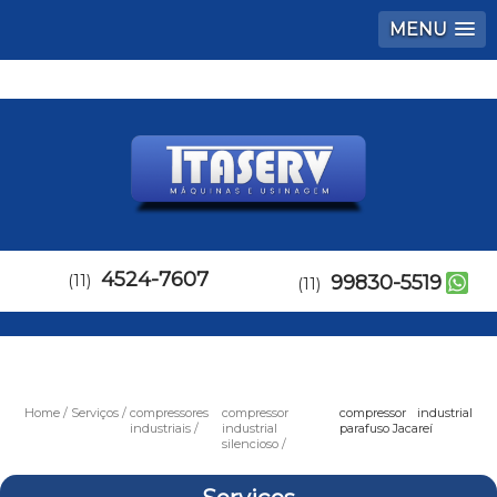
MENU
4524-7607
(11)
99830-5519
(11)
Home
Serviços
compressores
compressor
compressor industrial
industriais
industrial
parafuso Jacareí
silencioso