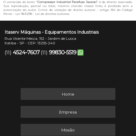
O conteúdo do texto "
Compressor Industrial Parafuso Jacareí
" é de direito reservado.
Sua reprodução, parcial ou total, mesmo citando nossos links, é proibida sem a
autorização do autor. Crime de violação de direito autoral – artigo 184 do Código
Penal –
Lei 9610/98 - Lei de direitos autorais
.
Itaserv Máquinas - Equipamentos Industriais
Rua Vicente Mecca, 152 - Jardim de Lucca
Itatiba - SP - CEP: 13255-240
4524-7607
99830-5519
(11)
(11)
Home
Empresa
Missão