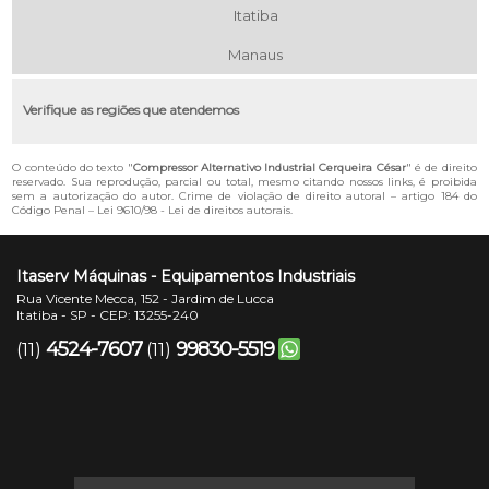
Itatiba
Manaus
Verifique as regiões que atendemos
O conteúdo do texto "
Compressor Alternativo Industrial Cerqueira César
" é de direito
reservado. Sua reprodução, parcial ou total, mesmo citando nossos links, é proibida
sem a autorização do autor. Crime de violação de direito autoral – artigo 184 do
Código Penal –
Lei 9610/98 - Lei de direitos autorais
.
Itaserv Máquinas - Equipamentos Industriais
Rua Vicente Mecca, 152 - Jardim de Lucca
Itatiba - SP - CEP: 13255-240
4524-7607
99830-5519
(11)
(11)