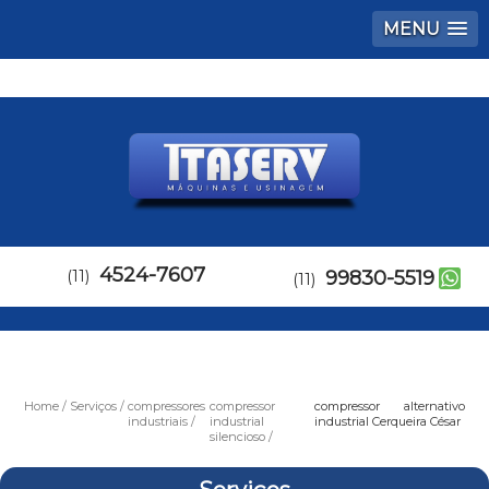
MENU
4524-7607
(11)
99830-5519
(11)
Home
Serviços
compressores
compressor
compressor alternativo
industriais
industrial
industrial Cerqueira César
silencioso