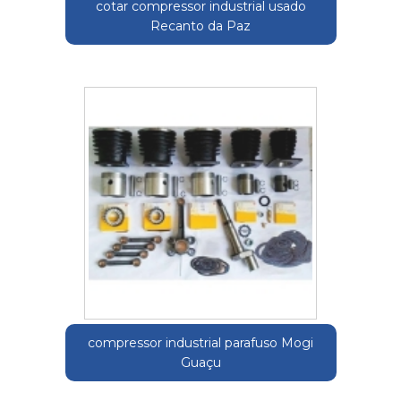
cotar compressor industrial usado
Recanto da Paz
compressor industrial parafuso Mogi
Guaçu