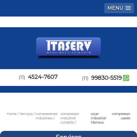
MENU
4524-7607
(11)
99830-5519
(11)
Home
Serviços
compressores
compressor
orçar compressor
industriais
industrial
industrial usado
conserto
Manaus