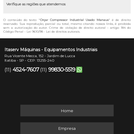
Verifique as regiões que atendemos
O conteúdo do texto "
Orçar Compressor Industrial Usado Manaus
" é de direito
reservado. Sua reprodução, parcial ou total, mesmo citando nossos links, é proibida
sem a autorização do autor. Crime de violação de direito autoral – artigo 184 do
Código Penal –
Lei 9610/98 - Lei de direitos autorais
.
Itaserv Máquinas - Equipamentos Industriais
Rua Vicente Mecca, 152 - Jardim de Lucca
Itatiba - SP - CEP: 13255-240
4524-7607
99830-5519
(11)
(11)
Home
Empresa