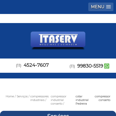
MENU
4524-7607
(11)
99830-5519
(11)
Home
Serviços
compressores
compressor
cotar compressor
industriais
industrial
industrial conserto
conserto
Pedreira