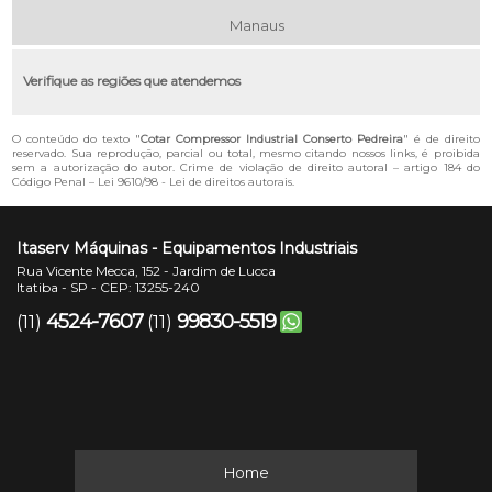
Manaus
Verifique as regiões que atendemos
O conteúdo do texto "
Cotar Compressor Industrial Conserto Pedreira
" é de direito
reservado. Sua reprodução, parcial ou total, mesmo citando nossos links, é proibida
sem a autorização do autor. Crime de violação de direito autoral – artigo 184 do
Código Penal –
Lei 9610/98 - Lei de direitos autorais
.
Itaserv Máquinas - Equipamentos Industriais
Rua Vicente Mecca, 152 - Jardim de Lucca
Itatiba - SP - CEP: 13255-240
4524-7607
99830-5519
(11)
(11)
Home