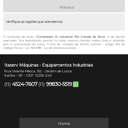
Manaus
Verifique as regiões que atendemos
O conteúdo do texto "
Compressor Ar Industrial Rio Grande da Serra
" é de direito
reservado. Sua reprodução, parcial ou total, mesmo citando nossos links, é proibida
sem a autorização do autor. Crime de violação de direito autoral – artigo 184 do
Código Penal –
Lei 9610/98 - Lei de direitos autorais
.
Itaserv Máquinas - Equipamentos Industriais
Rua Vicente Mecca, 152 - Jardim de Lucca
Itatiba - SP - CEP: 13255-240
4524-7607
99830-5519
(11)
(11)
Home