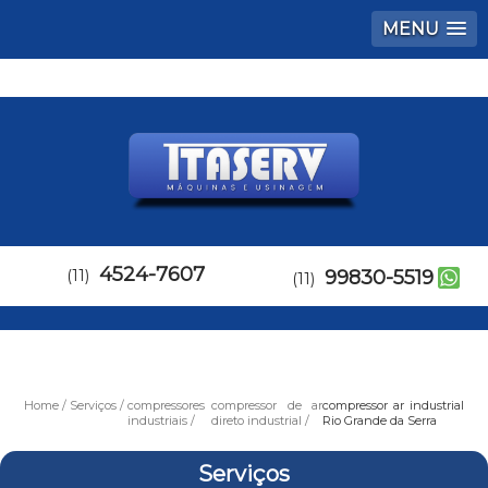
MENU
4524-7607
(11)
99830-5519
(11)
Home
Serviços
compressores
compressor de ar
compressor ar industrial
industriais
direto industrial
Rio Grande da Serra
Serviços